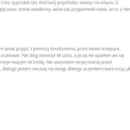
ę, Córo Syjońska! Oto Król twój przychodzi, siedząc na oślęciu. Z
 gdy Jezus został uwielbiony, wówczas przypomnieli sobie, że to o Ni
 umiał przyjść z pomocą strudzonemu, przez słowo krzepiące.
czniowie. Pan Bóg otworzył Mi ucho, a Ja się nie oparłem ani się
i moje rwącym Mi brodę. Nie zasłoniłem mojej twarzy przed
dlatego jestem nieczuły na obelgi, dlatego uczyniłem twarz moją ja