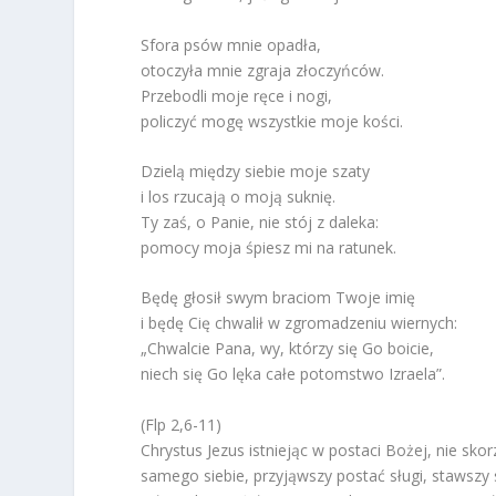
Sfora psów mnie opadła,
otoczyła mnie zgraja złoczyńców.
Przebodli moje ręce i nogi,
policzyć mogę wszystkie moje kości.
Dzielą między siebie moje szaty
i los rzucają o moją suknię.
Ty zaś, o Panie, nie stój z daleka:
pomocy moja śpiesz mi na ratunek.
Będę głosił swym braciom Twoje imię
i będę Cię chwalił w zgromadzeniu wiernych:
„Chwalcie Pana, wy, którzy się Go boicie,
niech się Go lęka całe potomstwo Izraela”.
(Flp 2,6-11)
Chrystus Jezus istniejąc w postaci Bożej, nie sko
samego siebie, przyjąwszy postać sługi, stawszy