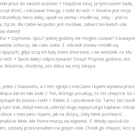
zekł Jezus do swoich uczniów: + Usiądźcie tutaj, Ja tymczasem będę
i począł drżeć, i odczuwać trwogę. I rzekł do nich: + Smutna jest moja
odszedłszy nieco dalej, upadł na ziemię i modlił się, żeby – jeśli to
 Ojcze, dla Ciebie wszystko jest możliwe, zabierz ten kielich ode
się stanie]!
iotra: + Szymonie, śpisz? Jednej godziny nie mogłeś czuwać? Czuwajci
awdzie ochoczy, ale ciało słabe. E. odszedł znowu i modlił się,
 śpiących, gdyż oczy ich były snem zmorzone, i nie wiedzieli, co Mu
do nich: + Śpicie dalej i odpoczywacie? Dosyć! Przyszła godzina, oto
. Wstańcie, chodźmy, oto zbliża się mój zdrajca.
sz, jeden z Dwunastu, a z nim zgraja z mieczami i kijami wysłana przez
rajca dał im taki znak: I. Ten, którego pocałuję, to On; chwyćcie Go i
stąpił do Jezusa i rzekł: I. Rabbi!, E. i pocałował Go. Tamci zaś rzucil
zy tam stali, dobył miecza, uderzył sługę najwyższego kapłana i odciął
szliście z mieczami i kijami, jak na zbójcę, żeby Mnie pochwycić.
maliście Mnie. Ale Pisma muszą się wypełnić. E. Wtedy opuścili Go
Nim, odziany prześcieradłem na gołym ciele. Chcieli go chwycić, lecz o