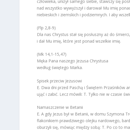
człowieka, uniżył samego siebie, stawszy się pos
nad wszystko wywyższył i darował Mu imię ponad w
niebieskich i ziemskich i podziemnych. I aby wsz
(Flp 2,8-9)
Dla nas Chrystus stał się posłuszny aż do śmierc
i dał Mu imię, które jest ponad wszelkie imię.
(Mk 14,1-15,47)
Męka Pana naszego Jezusa Chrystusa
według świętego Marka.
Spisek przeciw Jezusowi
E. Dwa dni przed Paschą i Świętem Przaśników arc
ująć i zabić. Lecz mówili: T. Tylko nie w czasie ś
Namaszczenie w Betanii
E. A gdy Jezus był w Betanii, w domu Szymona Tr
flakonikiem prawdziwego olejku nardowego, bardzo
oburzyli się, mówiąc między sobą: T. Po co to m