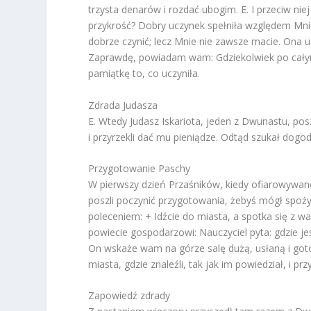
trzysta denarów i rozdać ubogim. E. I przeciw niej
przykrość? Dobry uczynek spełniła względem Mnie
dobrze czynić; lecz Mnie nie zawsze macie. Ona u
Zaprawdę, powiadam wam: Gdziekolwiek po całym 
pamiątkę to, co uczyniła.
Zdrada Judasza
E. Wtedy Judasz Iskariota, jeden z Dwunastu, posz
i przyrzekli dać mu pieniądze. Odtąd szukał dog
Przygotowanie Paschy
W pierwszy dzień Przaśników, kiedy ofiarowywano
poszli poczynić przygotowania, żebyś mógł spoży
poleceniem: + Idźcie do miasta, a spotka się z wa
powiecie gospodarzowi: Nauczyciel pyta: gdzie j
On wskaże wam na górze salę dużą, usłaną i gotow
miasta, gdzie znaleźli, tak jak im powiedział, i pr
Zapowiedź zdrady