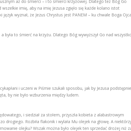
łusznym aż do śmierci – i to śmierci krzyżowej. Dlatego też Bóg Go
szelkie imię, aby na imię Jezusa zgięło się każde kolano istot
elki język wyznał, że Jezus Chrystus jest PANEM – ku chwale Boga Ojca
i, a była to śmierć na krzyżu. Dlatego Bóg wywyższył Go nad wszystk
ykapłani i uczeni w Piśmie szukali sposobu, jak by Jezusa podstępni
więta, by nie było wzburzenia między ludem.
ędowatego, i siedział za stołem, przyszła kobieta z alabastrowym
 drogiego. Rozbiła flakonik i wylała Mu olejek na głowę. A niektórz
arnowanie olejku? Wszak można było olejek ten sprzedać drożej niż z