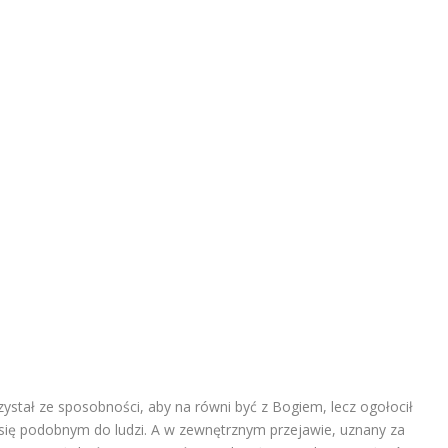
rzystał ze sposobności, aby na równi być z Bogiem, lecz ogołocił
 się podobnym do ludzi. A w zewnętrznym przejawie, uznany za