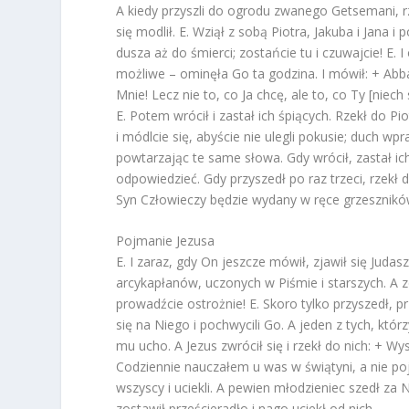
A kiedy przyszli do ogrodu zwanego Getsemani, r
się modlił. E. Wziął z sobą Piotra, Jakuba i Jana 
dusza aż do śmierci; zostańcie tu i czuwajcie! E. I 
możliwe – ominęła Go ta godzina. I mówił: + Abba,
Mnie! Lecz nie to, co Ja chcę, ale to, co Ty [niech 
E. Potem wrócił i zastał ich śpiących. Rzekł do P
i módlcie się, abyście nie ulegli pokusie; duch wpr
powtarzając te same słowa. Gdy wrócił, zastał ich
odpowiedzieć. Gdy przyszedł po raz trzeci, rzekł 
Syn Człowieczy będzie wydany w ręce grzeszników
Pojmanie Jezusa
E. I zaraz, gdy On jeszcze mówił, zjawił się Juda
arcykapłanów, uczonych w Piśmie i starszych. A zd
prowadźcie ostrożnie! E. Skoro tylko przyszedł, przy
się na Niego i pochwycili Go. A jeden z tych, któr
mu ucho. A Jezus zwrócił się i rzekł do nich: + Wy
Codziennie nauczałem u was w świątyni, a nie poj
wszyscy i uciekli. A pewien młodzieniec szedł za 
zostawił prześcieradło i nago uciekł od nich.