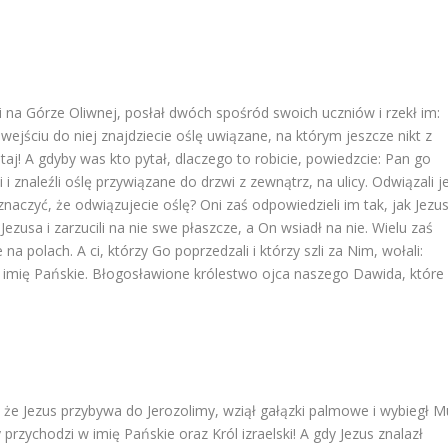
nii na Górze Oliwnej, posłał dwóch spośród swoich uczniów i rzekł im:
 wejściu do niej znajdziecie oślę uwiązane, na którym jeszcze nikt z
tutaj! A gdyby was kto pytał, dlaczego to robicie, powiedzcie: Pan go
 i znaleźli oślę przywiązane do drzwi z zewnątrz, na ulicy. Odwiązali je
 znaczyć, że odwiązujecie oślę? Oni zaś odpowiedzieli im tak, jak Jezu
o Jezusa i zarzucili na nie swe płaszcze, a On wsiadł na nie. Wielu zaś
 na polach. A ci, którzy Go poprzedzali i którzy szli za Nim, wołali:
 imię Pańskie. Błogosławione królestwo ojca naszego Dawida, które
y, że Jezus przybywa do Jerozolimy, wziął gałązki palmowe i wybiegł M
przychodzi w imię Pańskie oraz Król izraelski! A gdy Jezus znalazł