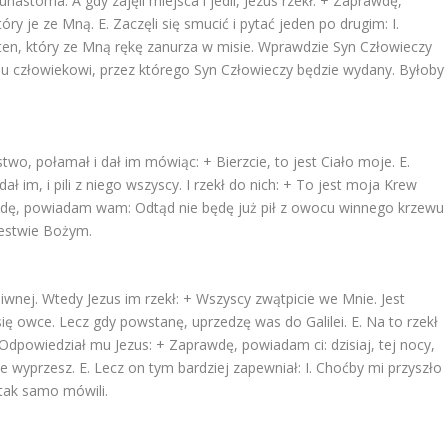
stoma. A gdy zajęli miejsca i jedli, Jezus rzekł: + Zaprawdę,
y je ze Mną. E. Zaczęli się smucić i pytać jeden po drugim: I.
 ten, który ze Mną rękę zanurza w misie. Wprawdzie Syn Człowieczy
emu człowiekowi, przez którego Syn Człowieczy będzie wydany. Byłoby
two, połamał i dał im mówiąc: + Bierzcie, to jest Ciało moje. E.
ł im, i pili z niego wszyscy. I rzekł do nich: + To jest moja Krew
awdę, powiadam wam: Odtąd nie będę już pił z owocu winnego krzewu
lestwie Bożym.
wnej. Wtedy Jezus im rzekł: + Wszyscy zwątpicie we Mnie. Jest
ę owce. Lecz gdy powstanę, uprzedzę was do Galilei. E. Na to rzekł
E. Odpowiedział mu Jezus: + Zaprawdę, powiadam ci: dzisiaj, tej nocy,
ie wyprzesz. E. Lecz on tym bardziej zapewniał: I. Choćby mi przyszło
 tak samo mówili.