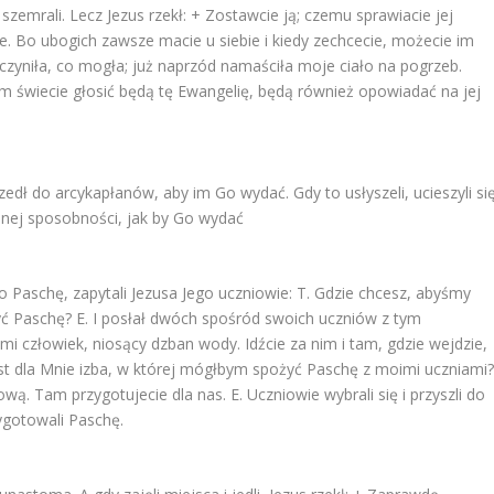
 szemrali. Lecz Jezus rzekł: + Zostawcie ją; czemu sprawiacie jej
. Bo ubogich zawsze macie u siebie i kiedy zechcecie, możecie im
czyniła, co mogła; już naprzód namaściła moje ciało na pogrzeb.
świecie głosić będą tę Ewangelię, będą również opowiadać na jej
edł do arcykapłanów, aby im Go wydać. Gdy to usłyszeli, ucieszyli si
odnej sposobności, jak by Go wydać
 Paschę, zapytali Jezusa Jego uczniowie: T. Gdzie chcesz, abyśmy
ć Paschę? E. I posłał dwóch spośród swoich uczniów z tym
mi człowiek, niosący dzban wody. Idźcie za nim i tam, gdzie wejdzie,
est dla Mnie izba, w której mógłbym spożyć Paschę z moimi uczniami
ą. Tam przygotujecie dla nas. E. Uczniowie wybrali się i przyszli do
zygotowali Paschę.