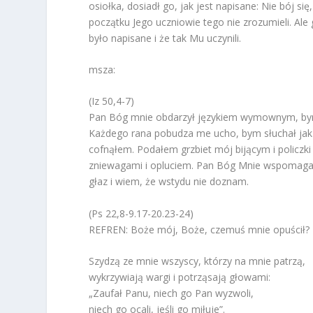
osiołka, dosiadł go, jak jest napisane: Nie bój si
początku Jego uczniowie tego nie zrozumieli. Ale
było napisane i że tak Mu uczynili.
msza:
(Iz 50,4-7)
Pan Bóg mnie obdarzył językiem wymownym, bym
Każdego rana pobudza me ucho, bym słuchał jak u
cofnąłem. Podałem grzbiet mój bijącym i policzk
zniewagami i opluciem. Pan Bóg Mnie wspomaga, 
głaz i wiem, że wstydu nie doznam.
(Ps 22,8-9.17-20.23-24)
REFREN: Boże mój, Boże, czemuś mnie opuścił?
Szydzą ze mnie wszyscy, którzy na mnie patrzą,
wykrzywiają wargi i potrząsają głowami:
„Zaufał Panu, niech go Pan wyzwoli,
niech go ocali, jeśli go miłuje”.