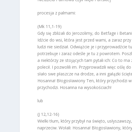
procesja z palmami:
(Mk 11,1-19)
Gdy się zbliżali do Jerozolimy, do Betfage i Beta
Idźcie do wsi, która jest przed wami, a zaraz przy
ludzi nie siedział. Odwiążcie je i przyprowadźcie 
potrzebuje i zaraz odeśle je tu z powrotem. Poszli
a niektórzy ze stojących tam pytali ich: Co to ma
polecił. I pozwolili im. Przyprowadzili więc oślę d
słało swe płaszcze na drodze, a inni gałązki ścięte
Hosanna! Błogosławiony Ten, który przychodzi w
przychodzi. Hosanna na wysokościach!
lub
(J 12,12-16)
Wielki tłum, który przybył na święto, usłyszawsz
naprzeciw. Wołali: Hosanna! Błogosławiony, który 