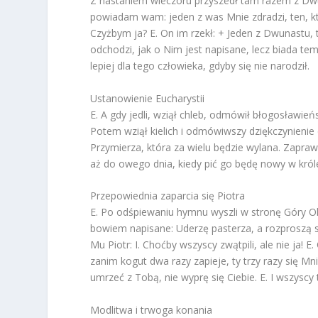
Z nastaniem wieczoru przyszedł tam razem z Dwuna
powiadam wam: jeden z was Mnie zdradzi, ten, któr
Czyżbym ja? E. On im rzekł: + Jeden z Dwunastu,
odchodzi, jak o Nim jest napisane, lecz biada t
lepiej dla tego człowieka, gdyby się nie narodził.
Ustanowienie Eucharystii
E. A gdy jedli, wziął chleb, odmówił błogosławieńs
Potem wziął kielich i odmówiwszy dziękczynienie da
Przymierza, która za wielu będzie wylana. Zapr
aż do owego dnia, kiedy pić go będę nowy w kró
Przepowiednia zaparcia się Piotra
E. Po odśpiewaniu hymnu wyszli w stronę Góry Oli
bowiem napisane: Uderzę pasterza, a rozproszą si
Mu Piotr: I. Choćby wszyscy zwątpili, ale nie ja! 
zanim kogut dwa razy zapieje, ty trzy razy się Mn
umrzeć z Tobą, nie wyprę się Ciebie. E. I wszyscy
Modlitwa i trwoga konania