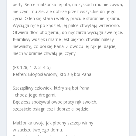
perły. Serce małżonka jej ufa, na zyskach mu nie zbywa;
nie czyni mu źle, ale dobrze przez wszystkie dni jego
życia. O len się stara i wełnę, pracuje starannie rękami.
Wyciąga ręce po kądziel, jej palce chwytają wrzeciono.
Otwiera dłoń ubogiemu, do nędzarza wyciąga swe ręce.
Kłamliwy wdzięk i marne jest piękno: chwalić należy
niewiastę, co boi się Pana. Z owocu jej rąk jej dajcie,
niech w bramie chwalą jej czyny.
(Ps 128, 1-2. 3. 4-5)
Refren: Błogosławiony, kto się boi Pana
Szczęśliwy człowiek, który się boi Pana
i chodzi Jego drogami.
Będziesz spożywał owoc pracy rąk swoich,
szczęście osiągniesz i dobrze ci będzie.
Małżonka twoja jak płodny szczep winny
w zaciszu twojego domu.