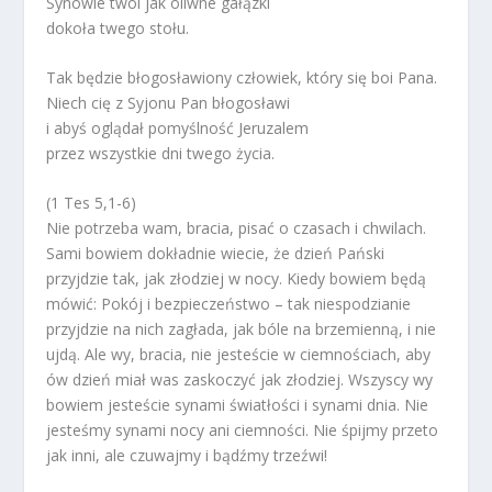
Synowie twoi jak oliwne gałązki
dokoła twego stołu.
Tak będzie błogosławiony człowiek, który się boi Pana.
Niech cię z Syjonu Pan błogosławi
i abyś oglądał pomyślność Jeruzalem
przez wszystkie dni twego życia.
(1 Tes 5,1-6)
Nie potrzeba wam, bracia, pisać o czasach i chwilach.
Sami bowiem dokładnie wiecie, że dzień Pański
przyjdzie tak, jak złodziej w nocy. Kiedy bowiem będą
mówić: Pokój i bezpieczeństwo – tak niespodzianie
przyjdzie na nich zagłada, jak bóle na brzemienną, i nie
ujdą. Ale wy, bracia, nie jesteście w ciemnościach, aby
ów dzień miał was zaskoczyć jak złodziej. Wszyscy wy
bowiem jesteście synami światłości i synami dnia. Nie
jesteśmy synami nocy ani ciemności. Nie śpijmy przeto
jak inni, ale czuwajmy i bądźmy trzeźwi!