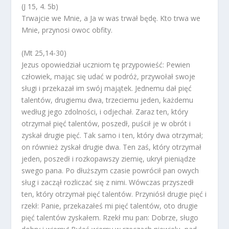
(J 15, 4. 5b)
Trwajcie we Mnie, a Ja w was trwał będę. Kto trwa we
Mnie, przynosi owoc obfity.
(Mt 25,14-30)
Jezus opowiedział uczniom tę przypowieść: Pewien
człowiek, mając się udać w podróż, przywołał swoje
sługi i przekazał im swój majątek. Jednemu dał pięć
talentów, drugiemu dwa, trzeciemu jeden, każdemu
według jego zdolności, i odjechał. Zaraz ten, który
otrzymał pięć talentów, poszedł, puścił je w obrót i
zyskał drugie pięć. Tak samo i ten, który dwa otrzymał;
on również zyskał drugie dwa. Ten zaś, który otrzymał
jeden, poszedł i rozkopawszy ziemię, ukrył pieniądze
swego pana. Po dłuższym czasie powrócił pan owych
sług i zaczął rozliczać się z nimi. Wówczas przyszedł
ten, który otrzymał pięć talentów. Przyniósł drugie pięć i
rzekł: Panie, przekazałeś mi pięć talentów, oto drugie
pięć talentów zyskałem. Rzekł mu pan: Dobrze, sługo