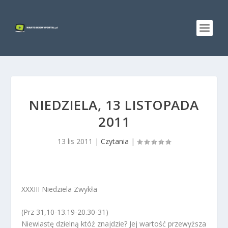
NIEDZIELA, 13 LISTOPADA
2011
13 lis 2011
|
Czytania
|
XXXIII Niedziela Zwykła
(Prz 31,10-13.19-20.30-31)
Niewiastę dzielną któż znajdzie? Jej wartość przewyższa