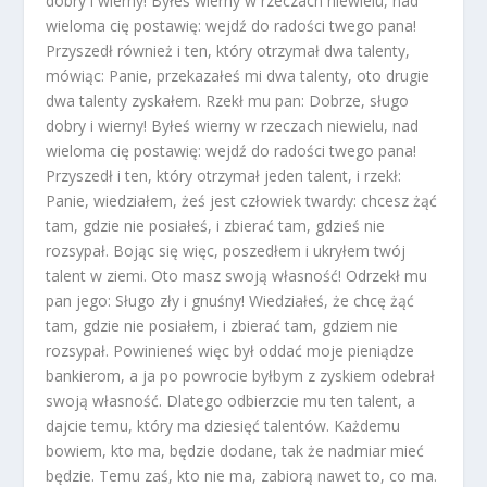
dobry i wierny! Byłeś wierny w rzeczach niewielu, nad
wieloma cię postawię: wejdź do radości twego pana!
Przyszedł również i ten, który otrzymał dwa talenty,
mówiąc: Panie, przekazałeś mi dwa talenty, oto drugie
dwa talenty zyskałem. Rzekł mu pan: Dobrze, sługo
dobry i wierny! Byłeś wierny w rzeczach niewielu, nad
wieloma cię postawię: wejdź do radości twego pana!
Przyszedł i ten, który otrzymał jeden talent, i rzekł:
Panie, wiedziałem, żeś jest człowiek twardy: chcesz żąć
tam, gdzie nie posiałeś, i zbierać tam, gdzieś nie
rozsypał. Bojąc się więc, poszedłem i ukryłem twój
talent w ziemi. Oto masz swoją własność! Odrzekł mu
pan jego: Sługo zły i gnuśny! Wiedziałeś, że chcę żąć
tam, gdzie nie posiałem, i zbierać tam, gdziem nie
rozsypał. Powinieneś więc był oddać moje pieniądze
bankierom, a ja po powrocie byłbym z zyskiem odebrał
swoją własność. Dlatego odbierzcie mu ten talent, a
dajcie temu, który ma dziesięć talentów. Każdemu
bowiem, kto ma, będzie dodane, tak że nadmiar mieć
będzie. Temu zaś, kto nie ma, zabiorą nawet to, co ma.