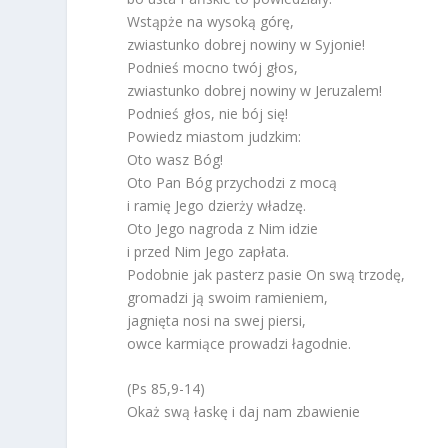
Wstąpże na wysoką górę,
zwiastunko dobrej nowiny w Syjonie!
Podnieś mocno twój głos,
zwiastunko dobrej nowiny w Jeruzalem!
Podnieś głos, nie bój się!
Powiedz miastom judzkim:
Oto wasz Bóg!
Oto Pan Bóg przychodzi z mocą
i ramię Jego dzierży władzę.
Oto Jego nagroda z Nim idzie
i przed Nim Jego zapłata.
Podobnie jak pasterz pasie On swą trzodę,
gromadzi ją swoim ramieniem,
jagnięta nosi na swej piersi,
owce karmiące prowadzi łagodnie.
(Ps 85,9-14)
Okaż swą łaskę i daj nam zbawienie