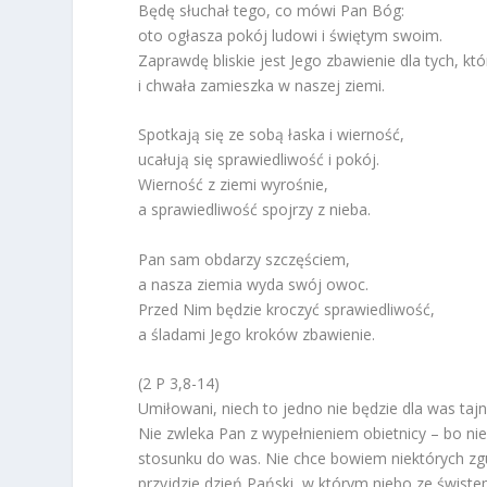
Będę słuchał tego, co mówi Pan Bóg:
oto ogłasza pokój ludowi i świętym swoim.
Zaprawdę bliskie jest Jego zbawienie dla tych, któ
i chwała zamieszka w naszej ziemi.
Spotkają się ze sobą łaska i wierność,
ucałują się sprawiedliwość i pokój.
Wierność z ziemi wyrośnie,
a sprawiedliwość spojrzy z nieba.
Pan sam obdarzy szczęściem,
a nasza ziemia wyda swój owoc.
Przed Nim będzie kroczyć sprawiedliwość,
a śladami Jego kroków zbawienie.
(2 P 3,8-14)
Umiłowani, niech to jedno nie będzie dla was tajne,
Nie zwleka Pan z wypełnieniem obietnicy – bo nie
stosunku do was. Nie chce bowiem niektórych zgu
przyjdzie dzień Pański, w którym niebo ze świstem