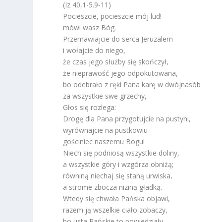
(Iz 40,1-5.9-11)
Pocieszcie, pocieszcie mój lud!
mówi wasz Bóg.
Przemawiajcie do serca Jeruzalem
i wołajcie do niego,
że czas jego służby się skończył,
że nieprawość jego odpokutowana,
bo odebrało z ręki Pana karę w dwójnasób
za wszystkie swe grzechy,
Głos się rozlega:
Drogę dla Pana przygotujcie na pustyni,
wyrównajcie na pustkowiu
gościniec naszemu Bogu!
Niech się podniosą wszystkie doliny,
a wszystkie góry i wzgórza obniżą;
równiną niechaj się staną urwiska,
a strome zbocza niziną gładką.
Wtedy się chwała Pańska objawi,
razem ją wszelkie ciało zobaczy,
bo usta Pańskie to powiedziały.