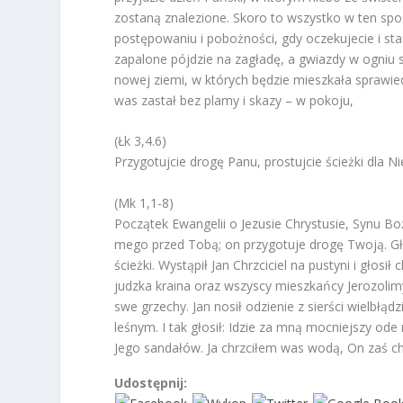
zostaną znalezione. Skoro to wszystko w ten spos
postępowaniu i pobożności, gdy oczekujecie i star
zapalone pójdzie na zagładę, a gwiazdy w ogniu 
nowej ziemi, w których będzie mieszkała sprawied
was zastał bez plamy i skazy – w pokoju,
(Łk 3,4.6)
Przygotujcie drogę Panu, prostujcie ścieżki dla N
(Mk 1,1-8)
Początek Ewangelii o Jezusie Chrystusie, Synu Bo
mego przed Tobą; on przygotuje drogę Twoją. Gło
ścieżki. Wystąpił Jan Chrzciciel na pustyni i gło
judzka kraina oraz wszyscy mieszkańcy Jerozolimy
swe grzechy. Jan nosił odzienie z sierści wielbłąd
leśnym. I tak głosił: Idzie za mną mocniejszy ode 
Jego sandałów. Ja chrzciłem was wodą, On zaś c
Udostępnij: