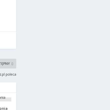
TĘPNY
.pl poleca
rpnia