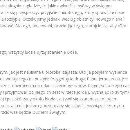
ób ulegnie zagładzie, to jakimi winniście być wy w świętym
acie się przyśpieszyć przyjście dnia Bożego, który sprawi, że niebo
się rozsypią. Oczekujemy jednak, według obietnicy, nowego nieba i
liwość. Dlatego, umiłowani, oczekując tego, starajcie się, aby /On/
iego; wszyscy ludzie ujrzą zbawienie Boże.
żym. Jak jest napisane u proroka Izajasza: Oto Ja posyłam wysłańca
s wołającego na pustyni: Przygotujcie drogę Panu, Jemu prostujcie
sił chrzest nawrócenia na odpuszczenie grzechów. Ciągnęła do niego cał
 i przyjmowali od niego chrzest w rzece Jordan, wyznając /przy tym/
ziej i pas skórzany około bioder, a żywił się szarańczą i miodem
mnie, a ja nie jestem godzien, aby się schylić i rozwiązać rzemyk u
hrzcić was będzie Duchem Świętym.