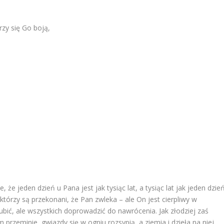
rzy się Go boją,
 że jeden dzień u Pana jest jak tysiąc lat, a tysiąc lat jak jeden dzień
którzy są przekonani, że Pan zwleka – ale On jest cierpliwy w
bić, ale wszystkich doprowadzić do nawrócenia. Jak złodziej zaś
 przeminie, gwiazdy się w ogniu rozsypią, a ziemia i dzieła na niej