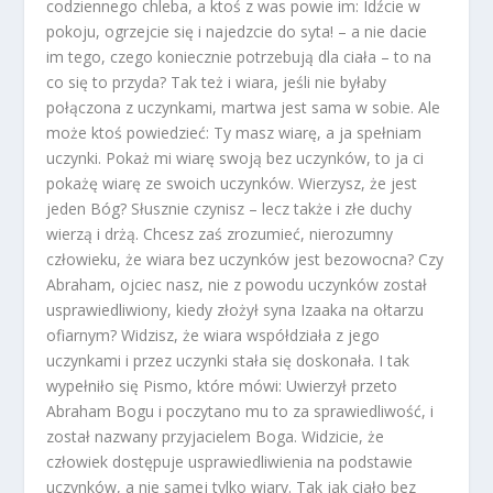
codziennego chleba, a ktoś z was powie im: Idźcie w
pokoju, ogrzejcie się i najedzcie do syta! – a nie dacie
im tego, czego koniecznie potrzebują dla ciała – to na
co się to przyda? Tak też i wiara, jeśli nie byłaby
połączona z uczynkami, martwa jest sama w sobie. Ale
może ktoś powiedzieć: Ty masz wiarę, a ja spełniam
uczynki. Pokaż mi wiarę swoją bez uczynków, to ja ci
pokażę wiarę ze swoich uczynków. Wierzysz, że jest
jeden Bóg? Słusznie czynisz – lecz także i złe duchy
wierzą i drżą. Chcesz zaś zrozumieć, nierozumny
człowieku, że wiara bez uczynków jest bezowocna? Czy
Abraham, ojciec nasz, nie z powodu uczynków został
usprawiedliwiony, kiedy złożył syna Izaaka na ołtarzu
ofiarnym? Widzisz, że wiara współdziała z jego
uczynkami i przez uczynki stała się doskonała. I tak
wypełniło się Pismo, które mówi: Uwierzył przeto
Abraham Bogu i poczytano mu to za sprawiedliwość, i
został nazwany przyjacielem Boga. Widzicie, że
człowiek dostępuje usprawiedliwienia na podstawie
uczynków, a nie samej tylko wiary. Tak jak ciało bez