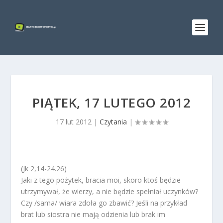
PIĄTEK, 17 LUTEGO 2012
17 lut 2012
|
Czytania
|
(Jk 2,14-24.26)
Jaki z tego pożytek, bracia moi, skoro ktoś będzie
utrzymywał, że wierzy, a nie będzie spełniał uczynków?
Czy /sama/ wiara zdoła go zbawić? Jeśli na przykład
brat lub siostra nie mają odzienia lub brak im