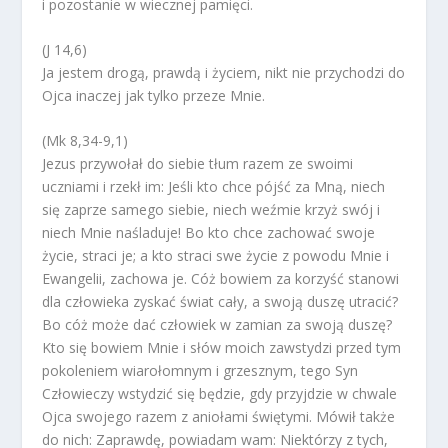
i pozostanie w wiecznej pamięci.
(J 14,6)
Ja jestem drogą, prawdą i życiem, nikt nie przychodzi do
Ojca inaczej jak tylko przeze Mnie.
(Mk 8,34-9,1)
Jezus przywołał do siebie tłum razem ze swoimi
uczniami i rzekł im: Jeśli kto chce pójść za Mną, niech
się zaprze samego siebie, niech weźmie krzyż swój i
niech Mnie naśladuje! Bo kto chce zachować swoje
życie, straci je; a kto straci swe życie z powodu Mnie i
Ewangelii, zachowa je. Cóż bowiem za korzyść stanowi
dla człowieka zyskać świat cały, a swoją duszę utracić?
Bo cóż może dać człowiek w zamian za swoją duszę?
Kto się bowiem Mnie i słów moich zawstydzi przed tym
pokoleniem wiarołomnym i grzesznym, tego Syn
Człowieczy wstydzić się będzie, gdy przyjdzie w chwale
Ojca swojego razem z aniołami świętymi. Mówił także
do nich: Zaprawdę, powiadam wam: Niektórzy z tych,