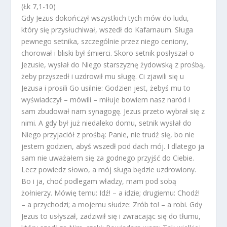
(Łk 7,1-10)
Gdy Jezus dokończył wszystkich tych mów do ludu,
który się przysłuchiwał, wszedł do Kafarnaum. Sługa
pewnego setnika, szczególnie przez niego ceniony,
chorował i bliski był śmierci. Skoro setnik posłyszał o
Jezusie, wysłał do Niego starszyznę żydowską z prośbą,
żeby przyszedł i uzdrowił mu sługę. Ci zjawili się u
Jezusa i prosili Go usilnie: Godzien jest, żebyś mu to
wyświadczył – mówili – miłuje bowiem nasz naród i
sam zbudował nam synagogę. Jezus przeto wybrał się z
nimi. A gdy był już niedaleko domu, setnik wysłał do
Niego przyjaciół z prośbą: Panie, nie trudź się, bo nie
jestem godzien, abyś wszedł pod dach mój. I dlatego ja
sam nie uważałem się za godnego przyjść do Ciebie.
Lecz powiedz słowo, a mój sługa będzie uzdrowiony.
Bo i ja, choć podlegam władzy, mam pod sobą
żołnierzy. Mówię temu: Idź! – a idzie; drugiemu: Chodź!
– a przychodzi; a mojemu słudze: Zrób to! – a robi. Gdy
Jezus to usłyszał, zadziwił się i zwracając się do tłumu,