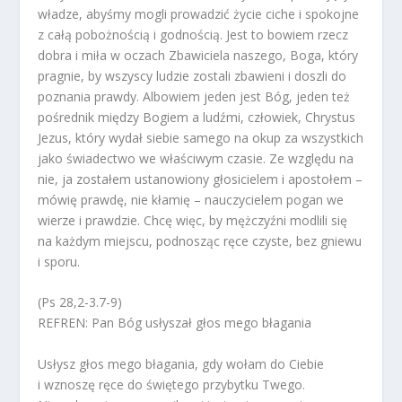
władze, abyśmy mogli prowadzić życie ciche i spokojne
z całą pobożnością i godnością. Jest to bowiem rzecz
dobra i miła w oczach Zbawiciela naszego, Boga, który
pragnie, by wszyscy ludzie zostali zbawieni i doszli do
poznania prawdy. Albowiem jeden jest Bóg, jeden też
pośrednik między Bogiem a ludźmi, człowiek, Chrystus
Jezus, który wydał siebie samego na okup za wszystkich
jako świadectwo we właściwym czasie. Ze względu na
nie, ja zostałem ustanowiony głosicielem i apostołem –
mówię prawdę, nie kłamię – nauczycielem pogan we
wierze i prawdzie. Chcę więc, by mężczyźni modlili się
na każdym miejscu, podnosząc ręce czyste, bez gniewu
i sporu.
(Ps 28,2-3.7-9)
REFREN: Pan Bóg usłyszał głos mego błagania
Usłysz głos mego błagania, gdy wołam do Ciebie
i wznoszę ręce do świętego przybytku Twego.