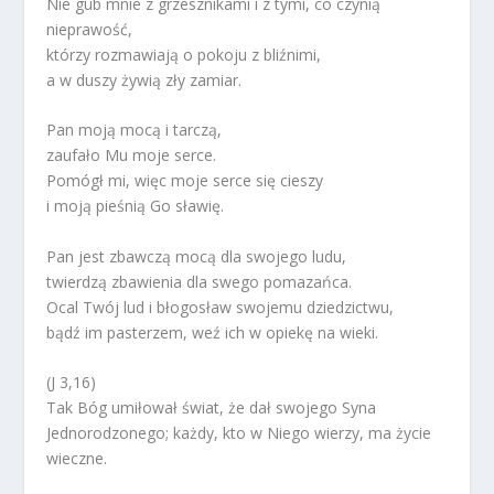
Nie gub mnie z grzesznikami i z tymi, co czynią
nieprawość,
którzy rozmawiają o pokoju z bliźnimi,
a w duszy żywią zły zamiar.
Pan moją mocą i tarczą,
zaufało Mu moje serce.
Pomógł mi, więc moje serce się cieszy
i moją pieśnią Go sławię.
Pan jest zbawczą mocą dla swojego ludu,
twierdzą zbawienia dla swego pomazańca.
Ocal Twój lud i błogosław swojemu dziedzictwu,
bądź im pasterzem, weź ich w opiekę na wieki.
(J 3,16)
Tak Bóg umiłował świat, że dał swojego Syna
Jednorodzonego; każdy, kto w Niego wierzy, ma życie
wieczne.