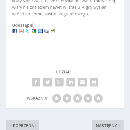
który szedł za Nim, rzekł: Powiadam wam: Tak wielkiej
wiary nie znalazłem nawet w Izraelu. A gdy wysłani
wrócili do domu, zastali sługę zdrowego.
Udostępnij:
UDZIAŁ:
WSKAŹNIK:
POPRZEDNI
NASTĘPNY