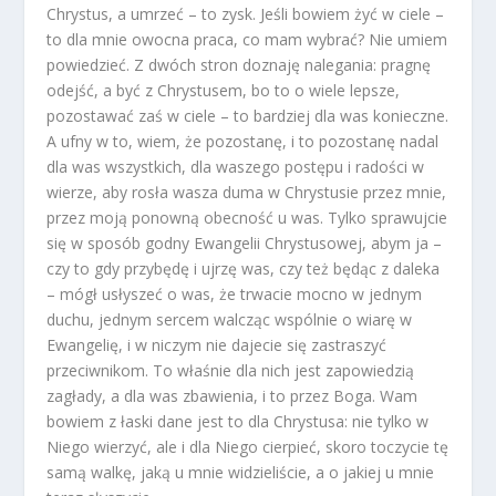
Chrystus, a umrzeć – to zysk. Jeśli bowiem żyć w ciele –
to dla mnie owocna praca, co mam wybrać? Nie umiem
powiedzieć. Z dwóch stron doznaję nalegania: pragnę
odejść, a być z Chrystusem, bo to o wiele lepsze,
pozostawać zaś w ciele – to bardziej dla was konieczne.
A ufny w to, wiem, że pozostanę, i to pozostanę nadal
dla was wszystkich, dla waszego postępu i radości w
wierze, aby rosła wasza duma w Chrystusie przez mnie,
przez moją ponowną obecność u was. Tylko sprawujcie
się w sposób godny Ewangelii Chrystusowej, abym ja –
czy to gdy przybędę i ujrzę was, czy też będąc z daleka
– mógł usłyszeć o was, że trwacie mocno w jednym
duchu, jednym sercem walcząc wspólnie o wiarę w
Ewangelię, i w niczym nie dajecie się zastraszyć
przeciwnikom. To właśnie dla nich jest zapowiedzią
zagłady, a dla was zbawienia, i to przez Boga. Wam
bowiem z łaski dane jest to dla Chrystusa: nie tylko w
Niego wierzyć, ale i dla Niego cierpieć, skoro toczycie tę
samą walkę, jaką u mnie widzieliście, a o jakiej u mnie