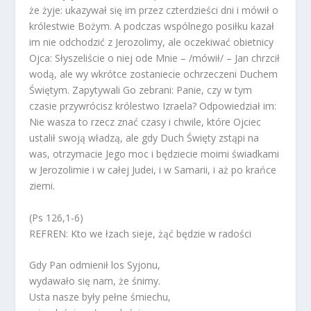
że żyje: ukazywał się im przez czterdzieści dni i mówił o
królestwie Bożym. A podczas wspólnego posiłku kazał
im nie odchodzić z Jerozolimy, ale oczekiwać obietnicy
Ojca: Słyszeliście o niej ode Mnie – /mówił/ – Jan chrzcił
wodą, ale wy wkrótce zostaniecie ochrzeczeni Duchem
Świętym. Zapytywali Go zebrani: Panie, czy w tym
czasie przywrócisz królestwo Izraela? Odpowiedział im:
Nie wasza to rzecz znać czasy i chwile, które Ojciec
ustalił swoją władzą, ale gdy Duch Święty zstąpi na
was, otrzymacie Jego moc i będziecie moimi świadkami
w Jerozolimie i w całej Judei, i w Samarii, i aż po krańce
ziemi.
(Ps 126,1-6)
REFREN: Kto we łzach sieje, żąć będzie w radości
Gdy Pan odmienił los Syjonu,
wydawało się nam, że śnimy.
Usta nasze były pełne śmiechu,