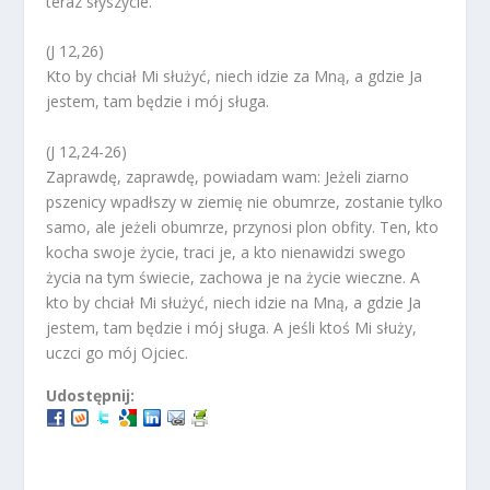
teraz słyszycie.
(J 12,26)
Kto by chciał Mi służyć, niech idzie za Mną, a gdzie Ja
jestem, tam będzie i mój sługa.
(J 12,24-26)
Zaprawdę, zaprawdę, powiadam wam: Jeżeli ziarno
pszenicy wpadłszy w ziemię nie obumrze, zostanie tylko
samo, ale jeżeli obumrze, przynosi plon obfity. Ten, kto
kocha swoje życie, traci je, a kto nienawidzi swego
życia na tym świecie, zachowa je na życie wieczne. A
kto by chciał Mi służyć, niech idzie na Mną, a gdzie Ja
jestem, tam będzie i mój sługa. A jeśli ktoś Mi służy,
uczci go mój Ojciec.
Udostępnij: