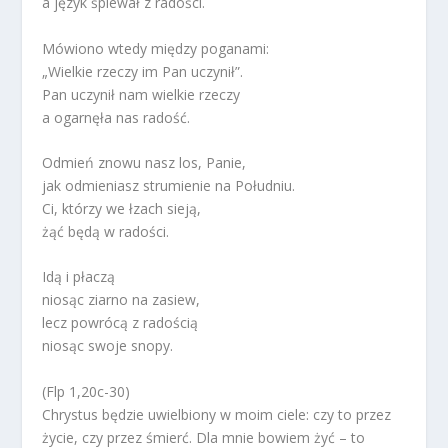
a język śpiewał z radości.
Mówiono wtedy między poganami:
„Wielkie rzeczy im Pan uczynił”.
Pan uczynił nam wielkie rzeczy
a ogarnęła nas radość.
Odmień znowu nasz los, Panie,
jak odmieniasz strumienie na Południu.
Ci, którzy we łzach sieją,
żąć będą w radości.
Idą i płaczą
niosąc ziarno na zasiew,
lecz powrócą z radością
niosąc swoje snopy.
(Flp 1,20c-30)
Chrystus będzie uwielbiony w moim ciele: czy to przez
życie, czy przez śmierć. Dla mnie bowiem żyć – to