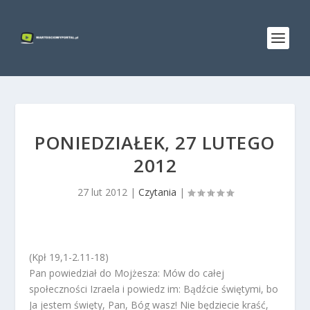
PONIEDZIAŁEK, 27 LUTEGO
2012
27 lut 2012
|
Czytania
|
(Kpł 19,1-2.11-18)
Pan powiedział do Mojżesza: Mów do całej
społeczności Izraela i powiedz im: Bądźcie świętymi, bo
Ja jestem święty, Pan, Bóg wasz! Nie będziecie kraść,