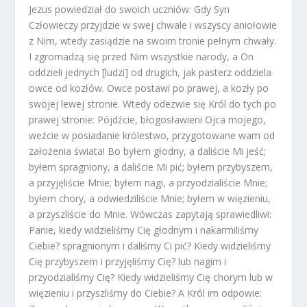
Jezus powiedział do swoich uczniów: Gdy Syn
Człowieczy przyjdzie w swej chwale i wszyscy aniołowie
z Nim, wtedy zasiądzie na swoim tronie pełnym chwały.
I zgromadzą się przed Nim wszystkie narody, a On
oddzieli jednych [ludzi] od drugich, jak pasterz oddziela
owce od kozłów. Owce postawi po prawej, a kozły po
swojej lewej stronie. Wtedy odezwie się Król do tych po
prawej stronie: Pójdźcie, błogosławieni Ojca mojego,
weźcie w posiadanie królestwo, przygotowane wam od
założenia świata! Bo byłem głodny, a daliście Mi jeść;
byłem spragniony, a daliście Mi pić; byłem przybyszem,
a przyjęliście Mnie; byłem nagi, a przyodzialiście Mnie;
byłem chory, a odwiedziliście Mnie; byłem w więzieniu,
a przyszliście do Mnie. Wówczas zapytają sprawiedliwi:
Panie, kiedy widzieliśmy Cię głodnym i nakarmiliśmy
Ciebie? spragnionym i daliśmy Ci pić? Kiedy widzieliśmy
Cię przybyszem i przyjęliśmy Cię? lub nagim i
przyodzialiśmy Cię? Kiedy widzieliśmy Cię chorym lub w
więzieniu i przyszliśmy do Ciebie? A Król im odpowie: