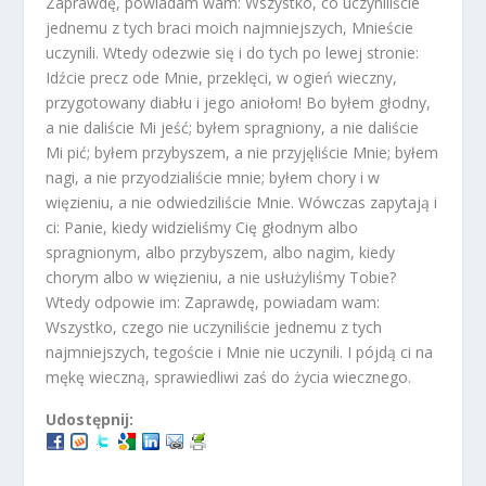
Zaprawdę, powiadam wam: Wszystko, co uczyniliście
jednemu z tych braci moich najmniejszych, Mnieście
uczynili. Wtedy odezwie się i do tych po lewej stronie:
Idźcie precz ode Mnie, przeklęci, w ogień wieczny,
przygotowany diabłu i jego aniołom! Bo byłem głodny,
a nie daliście Mi jeść; byłem spragniony, a nie daliście
Mi pić; byłem przybyszem, a nie przyjęliście Mnie; byłem
nagi, a nie przyodzialiście mnie; byłem chory i w
więzieniu, a nie odwiedziliście Mnie. Wówczas zapytają i
ci: Panie, kiedy widzieliśmy Cię głodnym albo
spragnionym, albo przybyszem, albo nagim, kiedy
chorym albo w więzieniu, a nie usłużyliśmy Tobie?
Wtedy odpowie im: Zaprawdę, powiadam wam:
Wszystko, czego nie uczyniliście jednemu z tych
najmniejszych, tegoście i Mnie nie uczynili. I pójdą ci na
mękę wieczną, sprawiedliwi zaś do życia wiecznego.
Udostępnij: