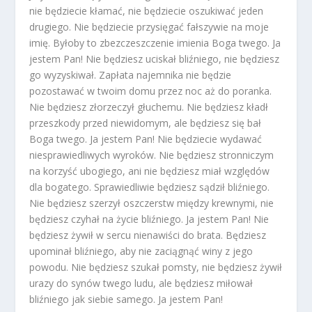
nie będziecie kłamać, nie będziecie oszukiwać jeden
drugiego. Nie będziecie przysięgać fałszywie na moje
imię. Byłoby to zbezczeszczenie imienia Boga twego. Ja
jestem Pan! Nie będziesz uciskał bliźniego, nie będziesz
go wyzyskiwał. Zapłata najemnika nie będzie
pozostawać w twoim domu przez noc aż do poranka.
Nie będziesz złorzeczył głuchemu. Nie będziesz kładł
przeszkody przed niewidomym, ale będziesz się bał
Boga twego. Ja jestem Pan! Nie będziecie wydawać
niesprawiedliwych wyroków. Nie będziesz stronniczym
na korzyść ubogiego, ani nie będziesz miał względów
dla bogatego. Sprawiedliwie będziesz sądził bliźniego.
Nie będziesz szerzył oszczerstw między krewnymi, nie
będziesz czyhał na życie bliźniego. Ja jestem Pan! Nie
będziesz żywił w sercu nienawiści do brata. Będziesz
upominał bliźniego, aby nie zaciągnąć winy z jego
powodu. Nie będziesz szukał pomsty, nie będziesz żywił
urazy do synów twego ludu, ale będziesz miłował
bliźniego jak siebie samego. Ja jestem Pan!