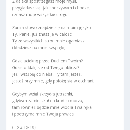
Z daleka spostrzegasz moje myśli,
przyglądasz się, jak spoczywam i chodzę,
i znasz moje wszystkie drogi.
Zanim słowo znajdzie się na moim języku
Ty, Panie, już znasz je w całości.
Ty ze wszystkich stron mnie ogarniasz
i kładziesz na mnie swą rękę.
Gdzie ucieknę przed Duchem Twoim?
Gdzie oddalę się od Twego oblicza?
Jeśli wstąpię do nieba, Ty tam jesteś,
jesteś przy mnie, gdy położę się w otchłani.
Gdybym wziął skrzydła jutrzenki,
gdybym zamieszkał na krańcu morza,
tam również będzie mnie wiodła Twa ręka
i podtrzyma mnie Twoja prawica.
(Flp 2,15-16)