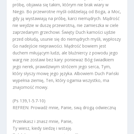
próbę, objawia się takim, którym nie brak wiary w
Niego. Bo przewrotne myśli oddzielają od Boga, a Moc,
gdy ją wystawiają na próbę, karci niemądrych. Mądrość
nie wejdzie w duszę przewrotną, nie zamieszka w ciele
zaprzedanym grzechowi. Święty Duch karności ujdzie
przed obłudą, usunie się do niemądrych myśli, wypłoszy
Go nadejście nieprawości. Mądrość bowiem jest
duchem miłującym ludzi, ale bluźniercy z powodu jego
warg nie zostawi bez kary: ponieważ Bóg świadkiem
jego nerek, prawdziwym stróżem jego serca, Tym,
który słyszy mowę jego języka. Albowiem Duch Pański
wypełnia ziemię, Ten, który ogarnia wszystko, ma
znajomość mowy.
(Ps 139,1-5.7-10)
REFREN: Prowadź mnie, Panie, swą drogą odwieczną
Przenikasz i znasz mnie, Panie,
Ty wiesz, kiedy siedzę i wstaję.