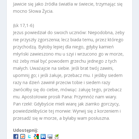
Jawicie się jako źródła światła w świecie, trzymając się
mocno Słowa Życia.
(Łk 17,1-6)
Jezus powiedział do swoich uczniów: Niepodobna, żeby
nie przyszły zgorszenia; lecz biada temu, przez którego
przychodzą. Byłoby lepiej dla niego, gdyby kamień
młyński zawieszono mu u szyi i wrzucono go w morze,
niż żeby miał być powodem grzechu jednego z tych
małych. Uważajcie na siebie. Jeśli brat twój zawini,
upomnij go; i jeśli żałuje, przebacz mu. I jeśliby siedem
razy na dzień zawinił przeciw tobie i siedem razy
zwróciłby się do ciebie, mówiąc: żałuję tego, przebacz
mu. Apostołowie prosili Pana: Przymnóż nam wiary.
Pan rzekł: Gdybyście mieli wiarę jak ziarnko gorczycy,
powiedzielibyście tej morwie: Wyrwij się z korzeniem i
przesadź się w morze, a byłaby wam posłuszna.
Udostępnij: