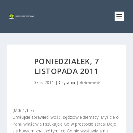
PONIEDZIAŁEK, 7
LISTOPADA 2011
07 lis 2011
|
Czytania
|
(Mdr 1,1-7)
Umiłujcie sprawiedliwość, sędziowie ziemscy! Myślcie o
Panu właściwie i szukajcie Go w prostocie serca! Daje
się bowiem znaleźć tym, co Go nie wystawiają na