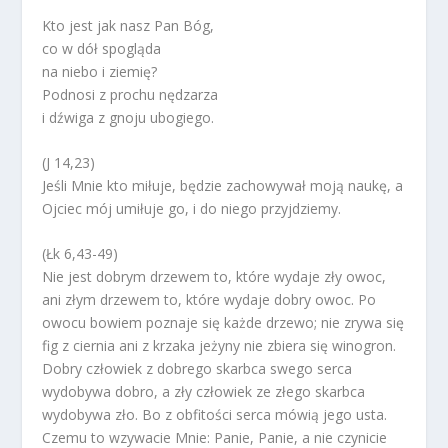
Kto jest jak nasz Pan Bóg,
co w dół spogląda
na niebo i ziemię?
Podnosi z prochu nędzarza
i dźwiga z gnoju ubogiego.
(J 14,23)
Jeśli Mnie kto miłuje, będzie zachowywał moją naukę, a
Ojciec mój umiłuje go, i do niego przyjdziemy.
(Łk 6,43-49)
Nie jest dobrym drzewem to, które wydaje zły owoc,
ani złym drzewem to, które wydaje dobry owoc. Po
owocu bowiem poznaje się każde drzewo; nie zrywa się
fig z ciernia ani z krzaka jeżyny nie zbiera się winogron.
Dobry człowiek z dobrego skarbca swego serca
wydobywa dobro, a zły człowiek ze złego skarbca
wydobywa zło. Bo z obfitości serca mówią jego usta.
Czemu to wzywacie Mnie: Panie, Panie, a nie czynicie