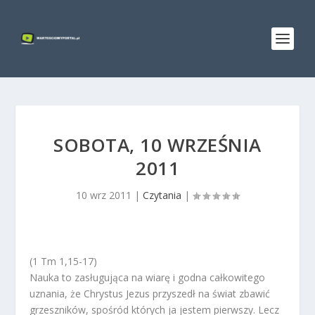
SOBOTA, 10 WRZEŚNIA
2011
10 wrz 2011
|
Czytania
|
(1 Tm 1,15-17)
Nauka to zasługująca na wiarę i godna całkowitego
uznania, że Chrystus Jezus przyszedł na świat zbawić
grzeszników, spośród których ja jestem pierwszy. Lecz