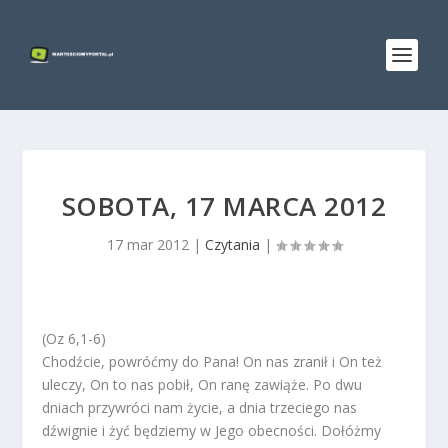
SOBOTA, 17 MARCA 2012
17 mar 2012
|
Czytania
|
(Oz 6,1-6)
Chodźcie, powróćmy do Pana! On nas zranił i On też
uleczy, On to nas pobił, On ranę zawiąże. Po dwu
dniach przywróci nam życie, a dnia trzeciego nas
dźwignie i żyć będziemy w Jego obecności. Dołóżmy