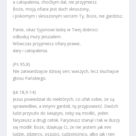
a całopalenia, choćbym dal, nie przyjmiesz.
Boże, moją ofiara jest duch skruszony,
i pokornym i skruszonym sercem Ty, Boże, nie gardzisz.
Panie, okaż Syjonowi laskę w Twej dobroci:
odbuduj mury Jeruzalem.
Wówczas przyjmiesz ofiary prawe,
dary i całopalenia.
(Ps 95,8)
Nie zatwardzajcie dzisiaj serc waszych, lecz słuchajcie
głosu Pańskiego.
(Łk 18,9-14)
Jezus powiedział do niektórych, co ufali sobie, że są
sprawiedliwi, a innymi gardzili, tę przypowieść: Dwóch
ludzi przyszło do świątyni, żeby się modlić, jeden
faryzeusz a drugi celnik. Faryzeusz stanął i tak w duszy
się modlił: Boże, dziękuję Ci, że nie jestem jak inni
ludzie, zdziercy, oszuści, cudzołożnicy, albo jak i ten