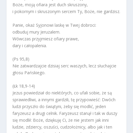
Boże, moją ofiara jest duch skruszony,
i pokornym i skruszonym sercem Ty, Boże, nie gardzisz.
Panie, okaż Syjonowi laskę w Twej dobroci:
odbuduj mury Jeruzalem.
Wówczas przyjmiesz ofiary prawe,
dary i całopalenia.
(Ps 95,8)
Nie zatwardzajcie dzisiaj serc waszych, lecz słuchajcie
głosu Pańskiego.
(Łk 18,9-14)
Jezus powiedział do niektórych, co ufali sobie, że są
sprawiedliwi, a innymi gardzili, tę przypowieść: Dwóch
ludzi przyszło do świątyni, żeby się modlić, jeden
faryzeusz a drugi celnik. Faryzeusz stanął i tak w duszy
się modlił: Boże, dziękuję Ci, że nie jestem jak inni
ludzie, zdziercy, oszuści, cudzołożnicy, albo jak i ten