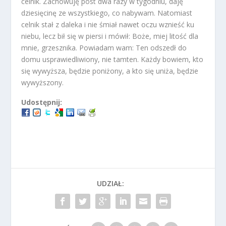
celnik. Zachowuję post dwa razy w tygodniu, daję
dziesięcinę ze wszystkiego, co nabywam. Natomiast
celnik stał z daleka i nie śmiał nawet oczu wznieść ku
niebu, lecz bił się w piersi i mówił: Boże, miej litość dla
mnie, grzesznika. Powiadam wam: Ten odszedł do
domu usprawiedliwiony, nie tamten. Każdy bowiem, kto
się wywyższa, będzie poniżony, a kto się uniża, będzie
wywyższony.
Udostępnij:
UDZIAŁ: