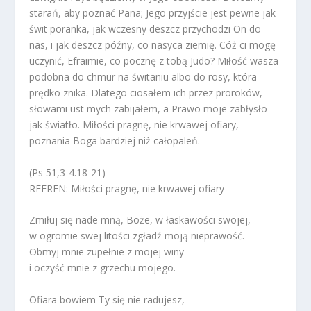
starań, aby poznać Pana; Jego przyjście jest pewne jak
świt poranka, jak wczesny deszcz przychodzi On do
nas, i jak deszcz późny, co nasyca ziemię. Cóż ci mogę
uczynić, Efraimie, co pocznę z tobą Judo? Miłość wasza
podobna do chmur na świtaniu albo do rosy, która
prędko znika. Dlatego ciosałem ich przez proroków,
słowami ust mych zabijałem, a Prawo moje zabłysło
jak światło. Miłości pragnę, nie krwawej ofiary,
poznania Boga bardziej niż całopaleń.
(Ps 51,3-4.18-21)
REFREN: Miłości pragnę, nie krwawej ofiary
Zmiłuj się nade mną, Boże, w łaskawości swojej,
w ogromie swej litości zgładź moją nieprawość.
Obmyj mnie zupełnie z mojej winy
i oczyść mnie z grzechu mojego.
Ofiara bowiem Ty się nie radujesz,