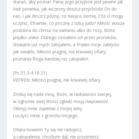
starań, aby poznać Pana; Jego przyjście jest pewne jak
świt poranka, jak wczesny deszcz przychodzi On do
nas, i jak deszcz późny, co nasyca ziemię. Cóż ci mogę
uczynić, Efraimie, co pocznę z tobą Judo? Miłość wasza
podobna do chmur na świtaniu albo do rosy, która
prędko znika. Dlatego ciosałem ich przez proroków,
słowami ust mych zabijałem, a Prawo moje zabłysło
jak światło. Miłości pragnę, nie krwawej ofiary,
poznania Boga bardziej niż całopaleń.
(Ps 51,3-4.18-21)
REFREN: Miłości pragnę, nie krwawej ofiary
Zmiłuj się nade mną, Boże, w łaskawości swojej,
w ogromie swej litości zgładź moją nieprawość.
Obmyj mnie zupełnie z mojej winy
i oczyść mnie z grzechu mojego.
Ofiara bowiem Ty się nie radujesz,
a całopalenia, choćbym dal, nie przyjmiesz.