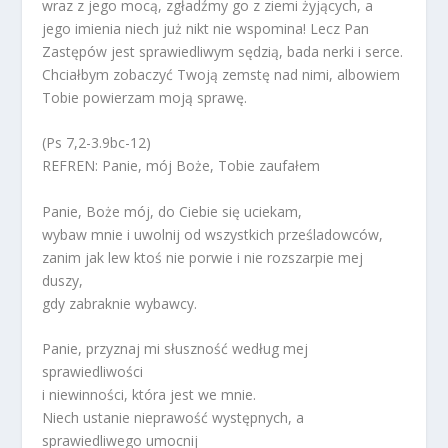
wraz z jego mocą, zgładźmy go z ziemi żyjących, a
jego imienia niech już nikt nie wspomina! Lecz Pan
Zastępów jest sprawiedliwym sędzią, bada nerki i serce.
Chciałbym zobaczyć Twoją zemstę nad nimi, albowiem
Tobie powierzam moją sprawę.
(Ps 7,2-3.9bc-12)
REFREN: Panie, mój Boże, Tobie zaufałem
Panie, Boże mój, do Ciebie się uciekam,
wybaw mnie i uwolnij od wszystkich prześladowców,
zanim jak lew ktoś nie porwie i nie rozszarpie mej
duszy,
gdy zabraknie wybawcy.
Panie, przyznaj mi słuszność według mej
sprawiedliwości
i niewinności, która jest we mnie.
Niech ustanie nieprawość występnych, a
sprawiedliwego umocnij