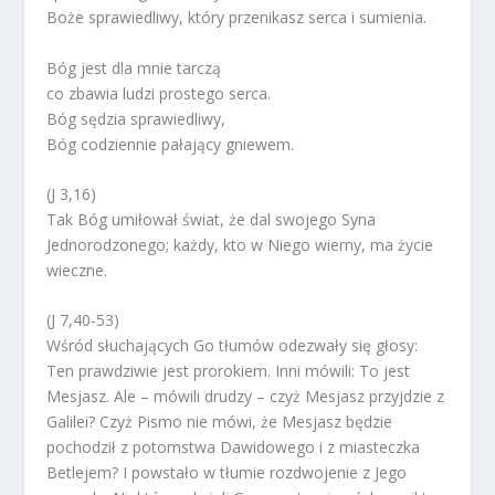
Boże sprawiedliwy, który przenikasz serca i sumienia.
Bóg jest dla mnie tarczą
co zbawia ludzi prostego serca.
Bóg sędzia sprawiedliwy,
Bóg codziennie pałający gniewem.
(J 3,16)
Tak Bóg umiłował świat, że dal swojego Syna
Jednorodzonego; każdy, kto w Niego wierny, ma życie
wieczne.
(J 7,40-53)
Wśród słuchających Go tłumów odezwały się głosy:
Ten prawdziwie jest prorokiem. Inni mówili: To jest
Mesjasz. Ale – mówili drudzy – czyż Mesjasz przyjdzie z
Galilei? Czyż Pismo nie mówi, że Mesjasz będzie
pochodził z potomstwa Dawidowego i z miasteczka
Betlejem? I powstało w tłumie rozdwojenie z Jego