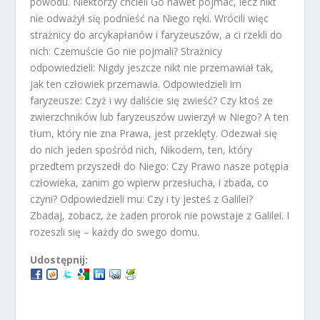
powodu. Niektórzy chcieli Go nawet pojmać, lecz nikt
nie odważył się podnieść na Niego ręki. Wrócili więc
strażnicy do arcykapłanów i faryzeuszów, a ci rzekli do
nich: Czemuście Go nie pojmali? Strażnicy
odpowiedzieli: Nigdy jeszcze nikt nie przemawiał tak,
jak ten człowiek przemawia. Odpowiedzieli im
faryzeusze: Czyż i wy daliście się zwieść? Czy ktoś ze
zwierzchników lub faryzeuszów uwierzył w Niego? A ten
tłum, który nie zna Prawa, jest przeklęty. Odezwał się
do nich jeden spośród nich, Nikodem, ten, który
przedtem przyszedł do Niego: Czy Prawo nasze potępia
człowieka, zanim go wpierw przesłucha, i zbada, co
czyni? Odpowiedzieli mu: Czy i ty jesteś z Galilei?
Zbadaj, zobacz, że żaden prorok nie powstaje z Galilei. I
rozeszli się – każdy do swego domu.
Udostępnij: