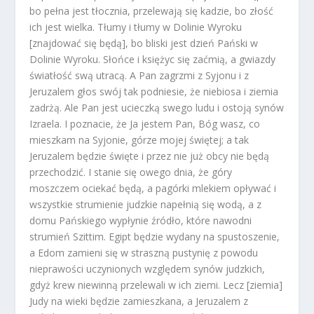
bo pełna jest tłocznia, przelewają się kadzie, bo złość
ich jest wielka. Tłumy i tłumy w Dolinie Wyroku
[znajdować się będą], bo bliski jest dzień Pański w
Dolinie Wyroku. Słońce i księżyc się zaćmią, a gwiazdy
światłość swą utracą. A Pan zagrzmi z Syjonu i z
Jeruzalem głos swój tak podniesie, że niebiosa i ziemia
zadrżą. Ale Pan jest ucieczką swego ludu i ostoją synów
Izraela. I poznacie, że Ja jestem Pan, Bóg wasz, co
mieszkam na Syjonie, górze mojej świętej; a tak
Jeruzalem będzie święte i przez nie już obcy nie będą
przechodzić. I stanie się owego dnia, że góry
moszczem ociekać będą, a pagórki mlekiem opływać i
wszystkie strumienie judzkie napełnią się wodą, a z
domu Pańskiego wypłynie źródło, które nawodni
strumień Szittim. Egipt będzie wydany na spustoszenie,
a Edom zamieni się w straszną pustynię z powodu
nieprawości uczynionych względem synów judzkich,
gdyż krew niewinną przelewali w ich ziemi. Lecz [ziemia]
Judy na wieki będzie zamieszkana, a Jeruzalem z