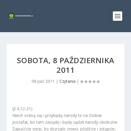
SOBOTA, 8 PAŹDZIERNIKA
2011
08 paź 2011
|
Czytania
|
(Jl 4,12-21)
Niech ockną się i przybędą narody te na Dolinie
Joszafat, bo tam zasiądę i będę sądził narody okoliczne.
Zapuśćcie sierp, bo dojrzało żniwo; pójdźcie i zstąpcie,