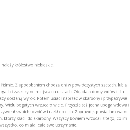
należy królestwo niebieskie.
 w Piśmie. Z upodobaniem chodzą oni w powłóczystych szatach, lubią
ogach i zaszczytne miejsca na ucztach. Objadają domy wdów i dla
szy dostaną wyrok. Potem usiadł naprzeciw skarbony i przypatrywał
ny. Wielu bogatych wrzucało wiele. Przyszła też jedna uboga wdowa i
 przywołał swoich uczniów i rzekł do nich: Zaprawdę, powiadam wam:
, którzy kładli do skarbony. Wszyscy bowiem wrzucali z tego, co im
wszystko, co miała, całe swe utrzymanie.