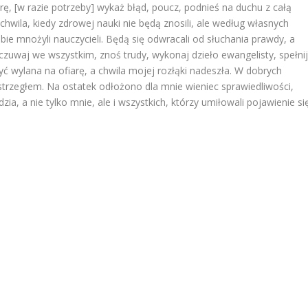
rę, [w razie potrzeby] wykaż błąd, poucz, podnieś na duchu z całą
 chwila, kiedy zdrowej nauki nie będą znosili, ale według własnych
ie mnożyli nauczycieli. Będą się odwracali od słuchania prawdy, a
uwaj we wszystkim, znoś trudy, wykonaj dzieło ewangelisty, spełni
 wylana na ofiarę, a chwila mojej rozłąki nadeszła. W dobrych
trzegłem. Na ostatek odłożono dla mnie wieniec sprawiedliwości,
a, a nie tylko mnie, ale i wszystkich, którzy umiłowali pojawienie si