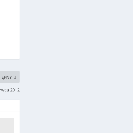
TĘPNY
erwca 2012