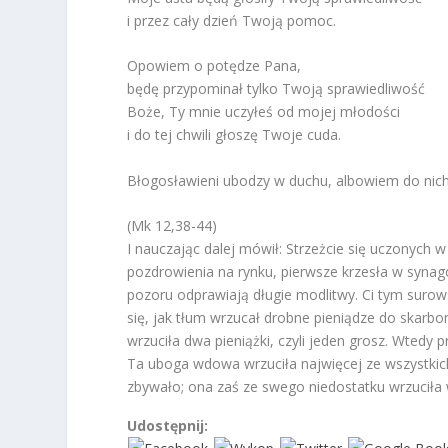
i przez cały dzień Twoją pomoc.
Opowiem o potędze Pana,
będę przypominał tylko Twoją sprawiedliwość
Boże, Ty mnie uczyłeś od mojej młodości
i do tej chwili głoszę Twoje cuda.
Błogosławieni ubodzy w duchu, albowiem do nich 
(Mk 12,38-44)
I nauczając dalej mówił: Strzeżcie się uczonych
pozdrowienia na rynku, pierwsze krzesła w synag
pozoru odprawiają długie modlitwy. Ci tym surow
się, jak tłum wrzucał drobne pieniądze do skarbo
wrzuciła dwa pieniążki, czyli jeden grosz. Wtedy
Ta uboga wdowa wrzuciła najwięcej ze wszystkich
zbywało; ona zaś ze swego niedostatku wrzuciła 
Udostępnij: