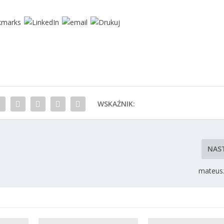
WSKAŹNIK:
NAS
mateusz