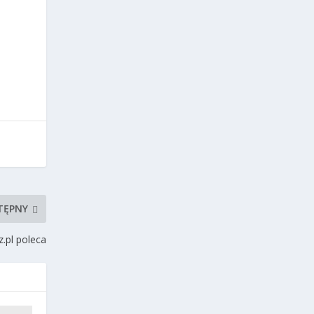
TĘPNY
.pl poleca