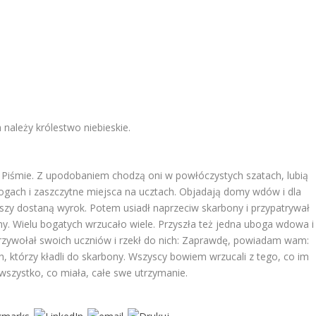
należy królestwo niebieskie.
 w Piśmie. Z upodobaniem chodzą oni w powłóczystych szatach, lubią
ogach i zaszczytne miejsca na ucztach. Objadają domy wdów i dla
szy dostaną wyrok. Potem usiadł naprzeciw skarbony i przypatrywał
ny. Wielu bogatych wrzucało wiele. Przyszła też jedna uboga wdowa i
 przywołał swoich uczniów i rzekł do nich: Zaprawdę, powiadam wam:
, którzy kładli do skarbony. Wszyscy bowiem wrzucali z tego, co im
wszystko, co miała, całe swe utrzymanie.