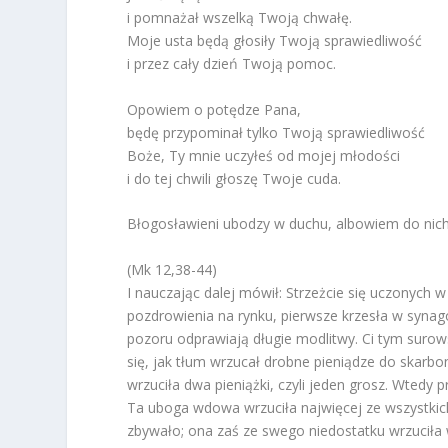
i pomnażał wszelką Twoją chwałę.
Moje usta będą głosiły Twoją sprawiedliwość
i przez cały dzień Twoją pomoc.
Opowiem o potędze Pana,
będę przypominał tylko Twoją sprawiedliwość
Boże, Ty mnie uczyłeś od mojej młodości
i do tej chwili głoszę Twoje cuda.
Błogosławieni ubodzy w duchu, albowiem do nich 
(Mk 12,38-44)
I nauczając dalej mówił: Strzeżcie się uczonych
pozdrowienia na rynku, pierwsze krzesła w synag
pozoru odprawiają długie modlitwy. Ci tym surow
się, jak tłum wrzucał drobne pieniądze do skarbo
wrzuciła dwa pieniążki, czyli jeden grosz. Wtedy
Ta uboga wdowa wrzuciła najwięcej ze wszystkich
zbywało; ona zaś ze swego niedostatku wrzuciła 