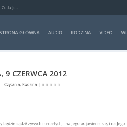
Cuda Je...
STRONA GŁÓWNA
AUDIO
RODZINA
VIDEO
WI
, 9 CZERWCA 2012
|
Czytania
,
Rodzina
|
 będzie sądził żywych i umarłych, i na Jego pojawienie się, i na Jego