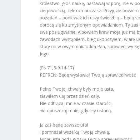
królestwo: głoś naukę, nastawaj w porę, nie w po
cierpliwością, ilekroć nauczasz. Przyjdzie bowiem
pożądań – ponieważ ich uszy świerzbią – będą sob
obrócą się ku zmyślonym opowiadaniom. Ty zaś cz
swe posługiwanie! Albowiem krew moja już ma być
zawodach wystąpiłem, bieg ukończyłem, wiarę us
który mi w owym dniu odda Pan, sprawiedliwy Sędzi
Jego.
(Ps 71,8-9.14-17)
REFREN: Będę wysławiał Twoją sprawiedliwość
Pełne Twojej chwały były moje usta,
sławiłem Cię przez dzień cały.
Nie odtrącaj mnie w czasie starości,
nie opuszczaj mnie, gdy siły ustaną.
Ja zaś będę zawsze ufał
i pomnażał wszelką Twoją chwałę.
Moje usta będą głosiły Twoją sprawiedliwość