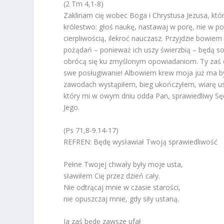
(2 Tm 4,1-8)
Zaklinam cię wobec Boga i Chrystusa Jezusa, który
królestwo: głoś naukę, nastawaj w porę, nie w po
cierpliwością, ilekroć nauczasz. Przyjdzie bowiem
pożądań – ponieważ ich uszy świerzbią – będą sob
obrócą się ku zmyślonym opowiadaniom. Ty zaś cz
swe posługiwanie! Albowiem krew moja już ma być
zawodach wystąpiłem, bieg ukończyłem, wiarę us
który mi w owym dniu odda Pan, sprawiedliwy Sędzi
Jego.
(Ps 71,8-9.14-17)
REFREN: Będę wysławiał Twoją sprawiedliwość
Pełne Twojej chwały były moje usta,
sławiłem Cię przez dzień cały.
Nie odtrącaj mnie w czasie starości,
nie opuszczaj mnie, gdy siły ustaną.
Ja zaś będę zawsze ufał