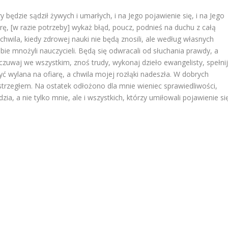
 będzie sądził żywych i umarłych, i na Jego pojawienie się, i na Jego
rę, [w razie potrzeby] wykaż błąd, poucz, podnieś na duchu z całą
 chwila, kiedy zdrowej nauki nie będą znosili, ale według własnych
ie mnożyli nauczycieli. Będą się odwracali od słuchania prawdy, a
uwaj we wszystkim, znoś trudy, wykonaj dzieło ewangelisty, spełni
 wylana na ofiarę, a chwila mojej rozłąki nadeszła. W dobrych
trzegłem. Na ostatek odłożono dla mnie wieniec sprawiedliwości,
a, a nie tylko mnie, ale i wszystkich, którzy umiłowali pojawienie si