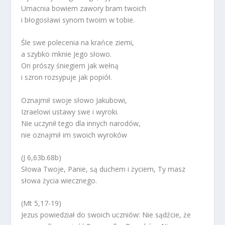
Umacnia bowiem zawory bram twoich
i błogosławi synom twoim w tobie.
Śle swe polecenia na krańce ziemi,
a szybko mknie Jego słowo.
On prószy śniegiem jak wełną
i szron rozsypuje jak popiół.
Oznajmił swoje słowo Jakubowi,
Izraelowi ustawy swe i wyroki.
Nie uczynił tego dla innych narodów,
nie oznajmił im swoich wyroków
(J 6,63b.68b)
Słowa Twoje, Panie, są duchem i życiem, Ty masz
słowa życia wiecznego.
(Mt 5,17-19)
Jezus powiedział do swoich uczniów: Nie sądźcie, że