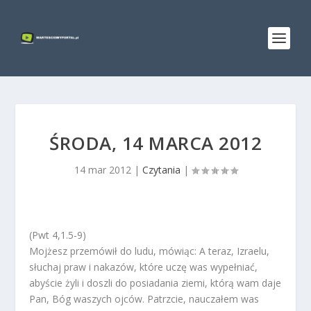
ŚRODA, 14 MARCA 2012
14 mar 2012
|
Czytania
|
(Pwt 4,1.5-9)
Mojżesz przemówił do ludu, mówiąc: A teraz, Izraelu,
słuchaj praw i nakazów, które uczę was wypełniać,
abyście żyli i doszli do posiadania ziemi, którą wam daje
Pan, Bóg waszych ojców. Patrzcie, nauczałem was