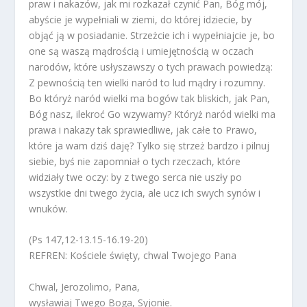
praw i nakazów, jak mi rozkazał czynić Pan, Bóg mój,
abyście je wypełniali w ziemi, do której idziecie, by
objąć ją w posiadanie. Strzeżcie ich i wypełniajcie je, bo
one są waszą mądrością i umiejętnością w oczach
narodów, które usłyszawszy o tych prawach powiedzą:
Z pewnością ten wielki naród to lud mądry i rozumny.
Bo któryż naród wielki ma bogów tak bliskich, jak Pan,
Bóg nasz, ilekroć Go wzywamy? Któryż naród wielki ma
prawa i nakazy tak sprawiedliwe, jak całe to Prawo,
które ja wam dziś daję? Tylko się strzeż bardzo i pilnuj
siebie, byś nie zapomniał o tych rzeczach, które
widziały twe oczy: by z twego serca nie uszły po
wszystkie dni twego życia, ale ucz ich swych synów i
wnuków.
(Ps 147,12-13.15-16.19-20)
REFREN: Kościele święty, chwal Twojego Pana
Chwal, Jerozolimo, Pana,
wysławiaj Twego Boga, Syjonie.