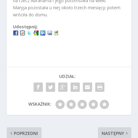
na rzecz Abrahama i jego potomstwa na wieki.
Maryja pozostała u niej około trzech miesięcy; potem
wróciła do domu.
Udostępnij:
UDZIAŁ:
WSKAŹNIK:
POPRZEDNI
NASTĘPNY