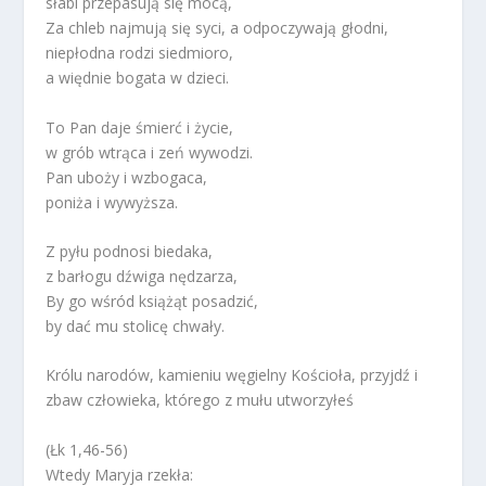
słabi przepasują się mocą,
Za chleb najmują się syci, a odpoczywają głodni,
niepłodna rodzi siedmioro,
a więdnie bogata w dzieci.
To Pan daje śmierć i życie,
w grób wtrąca i zeń wywodzi.
Pan uboży i wzbogaca,
poniża i wywyższa.
Z pyłu podnosi biedaka,
z barłogu dźwiga nędzarza,
By go wśród książąt posadzić,
by dać mu stolicę chwały.
Królu narodów, kamieniu węgielny Kościoła, przyjdź i
zbaw człowieka, którego z mułu utworzyłeś
(Łk 1,46-56)
Wtedy Maryja rzekła: