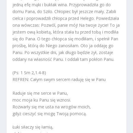
jedną efę mąki i bukłak wina. Przyprowadziła go do
domu Pana, do Szilo. Chłopiec był jeszcze mały. Zabili
cielca i poprowadzili chłopca przed Helego. Powiedziała
ona wówczas: Pozwól, panie mój! Na twoje życie! To ja
jestem ową kobietą, która stała tu przed tobą i modliła
się do Pana. O tego chłopca się modliłam, i spełnił Pan
prośbę, którą do Niego zanosiłam. Oto ja oddaję go
Panu. Po wszystkie dni, jak długo będzie żył, zostaje
oddany na własność Panu. I oddali tam pokłon Panu.
(Ps: 1 Sm 2,1.4-8)
REFREN: Całym swym sercem raduję się w Panu
Raduje się me serce w Panu,
moc moja ku Panu się wznosi.
Rozwarły się me usta na wrogów moich,
gdyż cieszyć się mogę Twoją pomocą.
Łuki siłaczy się łamią,