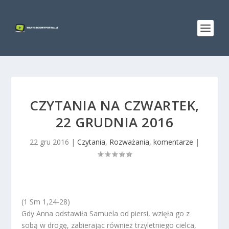
CZYTANIA NA CZWARTEK,
22 GRUDNIA 2016
22 gru 2016
|
Czytania
,
Rozważania, komentarze
|
(1 Sm 1,24-28)
Gdy Anna odstawiła Samuela od piersi, wzięła go z
sobą w drogę, zabierając również trzyletniego cielca,