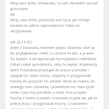
Witaj nasz Królu i Zbawicielu, Ty sam zlitowałeś się nad
grzesznymi.
lub
Witaj, nasz Królu, posłuszny woli Ojca, jak cichego
baranka na zabicie zaprowadzono Ciebie na
ukrzyżowanie.
(Mt 26,14-25)
Jeden z Dwunastu, imieniem Judasz Iskariota, udał się
do arcykapłanów i rzekł: Co chcecie mi dać, a ja wam
Go wydam. A oni wyznaczyli mu trzydzieści srebrników.
Odtąd szukał sposobności, żeby Go wydać. W pierwszy
dzień Przaśników przystąpili do Jezusa uczniowie i
zapytali Go: Gdzie chcesz, żebyśmy Ci przygotowali
Paschę do spożycia? On odrzekł: Idźcie do miasta, do
znanego nam człowieka, i powiedzcie mu: Nauczyciel
mówi: Czas mój jest bliski; u ciebie chcę urządzić
Paschę z moimi uczniami. Uczniowie uczynili tak, jak im
polecił Jezus, i przygotowali Paschę. Z nastaniem