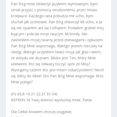
Pan Bóg mnie obdarzył językiem wymownym, bym
umiał przyjść z pomocą strudzonemu, przez słowo
krzepiące. Każdego rana pobudza me ucho, bym
słuchał jak uczniowie. Pan Bóg otworzył Mi ucho, a Ja
się nie oparłem ani się cofnąłem. Podałem grzbiet mój
bijącym i policzki moje rwącym Mi brodę. Nie
zasłoniłem mojej twarzy przed zniewagami i opluciem.
Pan Bóg Mnie wspomaga, dlatego jestem nieczuły na
obelgi, dlatego uczyniłem twarz moją jak głaz i wiem,
że wstydu nie doznam. Blisko jest Ten, który Mnie
uniewinni. Kto się odważy toczyć spór ze Mną?
Wystąpmy razem! Kto jest moim oskarżycielem? Niech
się zbliży do Mnie! Oto Pan Bóg Mnie wspomaga. Któż
Mnie potępi?
(Ps 69,8-10.21-22.31.33-34)
REFREN: W Twej dobroci wysłuchaj mnie, Panie
Dla Ciebie bowiem znoszę urąganie,