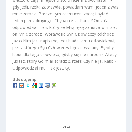
wieczoru zajął miejsce u stołu razem z dwunastu . A
gdy jedli, rzekł: Zaprawdę, powiadam wam: jeden z was
mnie zdradzi. Bardzo tym zasmuceni zaczęli pytać
jeden przez drugiego: Chyba nie ja, Panie? On zaś
odpowiedział: Ten, który ze Mną rękę zanurza w misie,
on Mnie zdradzi. Wprawdzie Syn Człowieczy odchodzi,
jak o Nim jest napisane, lecz biada temu człowiekowi,
przez którego Syn Człowieczy będzie wydany. Byłoby
lepiej dla tego człowieka, gdyby się nie narodził. Wtedy
Judasz, który Go miał zdradzić, rzekł: Czy nie ja, Rabbi?
Odpowiedział mu: Tak jest, ty.
Udostępnij:
UDZIAŁ: