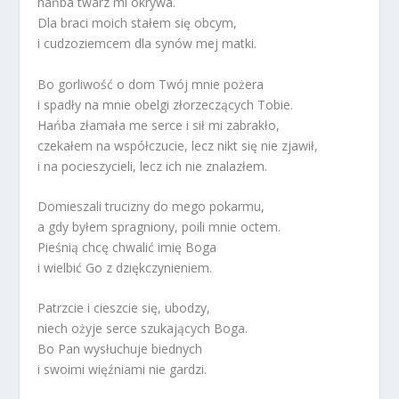
hańba twarz mi okrywa.
Dla braci moich stałem się obcym,
i cudzoziemcem dla synów mej matki.
Bo gorliwość o dom Twój mnie pożera
i spadły na mnie obelgi złorzeczących Tobie.
Hańba złamała me serce i sił mi zabrakło,
czekałem na współczucie, lecz nikt się nie zjawił,
i na pocieszycieli, lecz ich nie znalazłem.
Domieszali trucizny do mego pokarmu,
a gdy byłem spragniony, poili mnie octem.
Pieśnią chcę chwalić imię Boga
i wielbić Go z dziękczynieniem.
Patrzcie i cieszcie się, ubodzy,
niech ożyje serce szukających Boga.
Bo Pan wysłuchuje biednych
i swoimi więźniami nie gardzi.