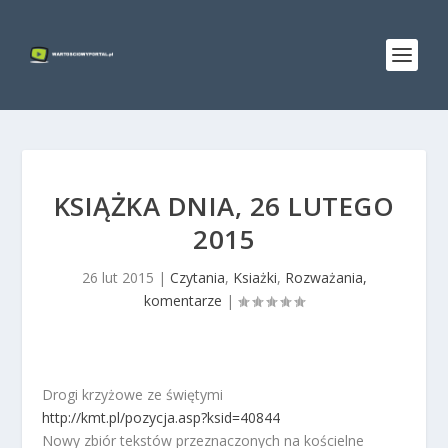
KSIĄŻKA DNIA, 26 LUTEGO
2015
26 lut 2015
|
Czytania
,
Ksiażki
,
Rozważania,
komentarze
|
Drogi krzyżowe ze świętymi
http://kmt.pl/pozycja.asp?ksid=40844
Nowy zbiór tekstów przeznaczonych na kościelne