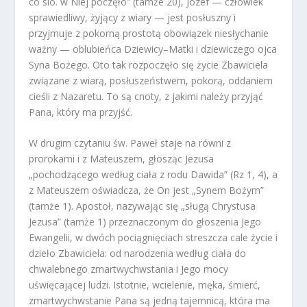
co sio. w Niej poczęło” (tamże 20), Józef — człowiek
sprawiedliwy, żyjący z wiary — jest posłuszny i
przyjmuje z pokorną prostotą obowiązek niesłychanie
ważny — oblubieńca Dziewicy–Matki i dziewiczego ojca
Syna Bożego. Oto tak rozpoczęło się życie Zbawiciela
związane z wiarą, posłuszeństwem, pokorą, oddaniem
cieśli z Nazaretu. To są cnoty, z jakimi należy przyjąć
Pana, który ma przyjść.
W drugim czytaniu św. Paweł staje na równi z
prorokami i z Mateuszem, głosząc Jezusa
„pochodzącego według ciała z rodu Dawida” (Rz 1, 4), a
z Mateuszem oświadcza, że On jest „Synem Bożym”
(tamże 1). Apostoł, nazywając się „sługą Chrystusa
Jezusa” (tamże 1) przeznaczonym do głoszenia Jego
Ewangelii, w dwóch pociągnięciach streszcza cale życie i
dzieło Zbawiciela: od narodzenia według ciała do
chwalebnego zmartwychwstania i Jego mocy
uświęcającej ludzi. Istotnie, wcielenie, męka, śmierć,
zmartwychwstanie Pana są jedną tajemnicą, która ma