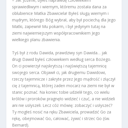
– Św. Józefie, byłeś naprawdę człowiekiem
sprawiedliwym i wiernym, któremu została dana za
oblubienice Matka Zbawiciela! Byłeś sługą wiernym i
mądrym, którego Bóg wybrał, aby był pociechą dla Jego
Matki, zapewnił Mu pokarm, i był jedynym tutaj na
ziemi najwierniejszym współpracownikiem Jego
wielkiego planu zbawienia.
Tyś był z rodu Dawida, prawdziwy syn Dawida… jak
drugi Dawid byłeś człowiekiem według serca Bożego.
On ci powierzył najskrytszą i najświętszą tajemnicę
swojego serca. Objawił ci, jak drugiemu Dawidowi,
rzeczy tajemnicze i zakryte przez Jego mądrość i złączył
cię z tajemnicą, której żaden mocarz na ziemi nie był w
stanic poznać. Na koniec tobie udzielił tego, co wielu
królów i proroków pragnęło widzieć i czuć, a nie widzieli
ani nie usłyszeli. Lecz cóż mówię: zobaczyć i usłyszeć?
Ty mogłeś nosić na ręku Zbawiciela, prowadzić Go za
rękę, obejmować Go, całować, żywić i strzec Go (św.
Bernard).