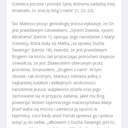
Dziewica pocznie i porodzi Syna, któremu nadadzą imię
Emanuel», to znaczy Bóg z nami” (1, 22–23).
Św. Mateusz pisząc genealogię Jezusa wykazuje, że On
jest prawdziwym człowiekiem, „Synem Dawida, synem
Abrahama” (tamże 1); opisując Jego narodzenie z Maryi
Dziewicy, która stalą się Matką „za sprawą Ducha
Świętego” (tamże 18), twierdzi, że jest prawdziwym
Bogiem; na końcu zaś przytaczając proroctwo Izajasza
oświadcza, że jest Zbawicielem obiecanym przez
proroków, Emanuelem, „Bogiem z nami”. W tym
obrazie, tak istotnym, Mateusz odsłania jedną z
najbardziej ludzkich i delikatnych okoliczności
narodzenia Jezusa: wątpliwości Józefa oraz jego
zachowanie się w przyjęciu zadania, jakie mu Bóg
powierzył. Wobec tajemniczego macierzyństwa Maryi
Józef waha się mocno i zamierza Ją opuścić w
tajemnicy. Lecz kiedy anioł Pański upewnia go i poleca
wziąć Ją do siebie, „albowiem z Ducha Świętego jest to,