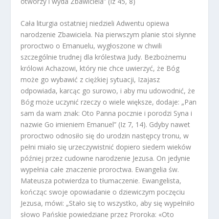
otworzy i wyda Zbawiciela” (Iz 45, 8)
Cała liturgia ostatniej niedzieli Adwentu opiewa
narodzenie Zbawiciela. Na pierwszym planie stoi słynne
proroctwo o Emanuelu, wygłoszone w chwili
szczególnie trudnej dla królestwa Judy. Bezbożnemu
królowi Achazowi, który nie chce uwierzyć, że Bóg
może go wybawić z ciężkiej sytuacji, Izajasz
odpowiada, karcąc go surowo, i aby mu udowodnić, że
Bóg może uczynić rzeczy o wiele większe, dodaje: „Pan
sam da wam znak: Oto Panna pocznie i porodzi Syna i
nazwie Go imieniem Emanuel” (Iz 7, 14). Gdyby nawet
proroctwo odnosiło się do urodzin następcy tronu, w
pełni miało się urzeczywistnić dopiero siedem wieków
później przez cudowne narodzenie Jezusa. On jedynie
wypełnia całe znaczenie proroctwa. Ewangelia św.
Mateusza potwierdza to tłumaczenie. Ewangelista,
kończąc swoje opowiadanie o dziewiczym poczęciu
Jezusa, mówi: „Stało się to wszystko, aby się wypełniło
słowo Pańskie powiedziane przez Proroka: «Oto