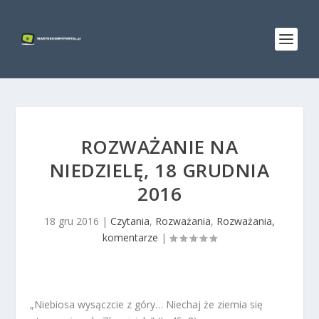
ROZWAŻANIE NA
NIEDZIELĘ, 18 GRUDNIA
2016
18 gru 2016
|
Czytania
,
Rozważania
,
Rozważania,
komentarze
|
„Niebiosa wysączcie z góry… Niechaj że ziemia się