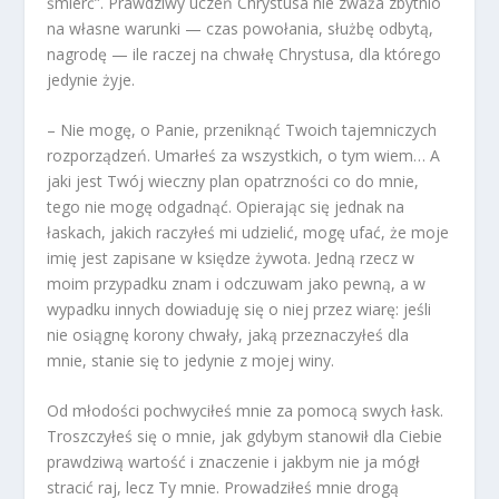
śmierć”. Prawdziwy uczeń Chrystusa nie zważa zbytnio
na własne warunki — czas powołania, służbę odbytą,
nagrodę — ile raczej na chwałę Chrystusa, dla którego
jedynie żyje.
– Nie mogę, o Panie, przeniknąć Twoich tajemniczych
rozporządzeń. Umarłeś za wszystkich, o tym wiem… A
jaki jest Twój wieczny plan opatrzności co do mnie,
tego nie mogę odgadnąć. Opierając się jednak na
łaskach, jakich raczyłeś mi udzielić, mogę ufać, że moje
imię jest zapisane w księdze żywota. Jedną rzecz w
moim przypadku znam i odczuwam jako pewną, a w
wypadku innych dowiaduję się o niej przez wiarę: jeśli
nie osiągnę korony chwały, jaką przeznaczyłeś dla
mnie, stanie się to jedynie z mojej winy.
Od młodości pochwyciłeś mnie za pomocą swych łask.
Troszczyłeś się o mnie, jak gdybym stanowił dla Ciebie
prawdziwą wartość i znaczenie i jakbym nie ja mógł
stracić raj, lecz Ty mnie. Prowadziłeś mnie drogą