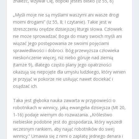
znaleźć, wzywał Cię, dopóki jesteś blisko (Iz 55, 6)
„Myśli moje nie są myślami waszymi ani wasze drogi
moimi drogami” (Iz 55, 8; I czytanie). Takie jest w
streszczeniu orędzie dzisiejszej liturgii słowa. Człowiek
nie może sprowadzać Boga do miary swoich myśli ani
wiązać Jego postępowania ze swoimi pojęciami
sprawiedliwości i dobroci. Bóg przewyższa człowieka
nieskończenie więcej, niż niebo góruje nad ziemią
(tamże 9), dlatego często plany Jego opatrzności
okazują się niepojęte dla umysłu ludzkiego, który winien
je przyjąć w pokorze nie usiłując nawet dociekać i
osądzać ich.
Taka jest głęboka nauka zawarta w przypowieści o
robotnikach w winnicy, jaką ewangelia dzisiejsza (Mt 20,
1-16) podaje wiernym do rozważania. „Królestwo
niebieskie podobne jest do gospodarza, który wyszedł
wczesnym rankiem, aby nająć robotników do swej
winnicy.” Umawia się z nimi o zapłatę jednego denara i