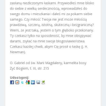
zasłaną niezliczonymi łaskami. Przywiodłeś mnie blisko
do siebie z wielką serdecznością, wprowadziłeś do
swego domu i mieszkania i dałeś mi za pokarm siebie
samego. Czy miłość Twoja nie jest może miłością
prawdziwą, szczerą, istotną, skuteczną i bezgraniczną?
Wiem, że jest taką, jestem o tym głęboko przekonany.
Ty czekasz tylko na sposobność, by mnie obsypywać
darami, zsyłać na mnie swoje błogosławieństwa.
Czekasz każdej chwili, abym Cię prosił o łaskę (J. H.
Newman).
O. Gabriel od św. Marii Magdaleny, karmelita bosy
Żyć Bogiem, t. III, str. 215
Udostępnij: