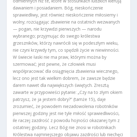
odmiennych niż te, które w stosunkach ludzkich kierują
dawaniem i posiadaniem. Bóg, nieskończenie
sprawiedliwy, jest również nieskończenie miłosierny i
wolny; rozciągając zbawienie na ostatnich wezwanych
— pogan, nie krzywdzi pierwszych — narodu
wybranego; przyjmując do swego królestwa
grzeszników, którzy nawrócili się w podeszłym wieku,
nie czyni krzywdy tym, co spędzili życie w niewinności.
W świecie łaski nie ma praw, którymi można by
szermować; jest pewne, że człowiek musi
współpracować dla osiągnięcia zbawienia wiecznego,
lecz ono jest tak wielkim dobrem, że zawsze będzie
darem nawet dla największych świętych. Zresztą
zawarte w przypowieści pytanie: „Czy na to złym okiem
patrzysz, że ja jestem dobry?” (tamże 15), daje
zrozumieć, że powodem niezadowolenia robotników
pierwszej godziny jest nie tyle miłość sprawiedliwości,
ile raczej zazdrość z powodu hojności okazanej tym z
ostatniej godziny. Lecz Bóg nie znosi w robotnikach
Królestwa najmniejszego objawu zazdrości lub niechęci