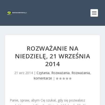
ROZWAŻANIE NA
NIEDZIELĘ, 21 WRZEŚNIA
2014
21 wrz 2014
|
Czytania
,
Rozważania
,
Rozważania,
komentarze
|
Panie, spraw, abym Cię szukał, gdy się pozwalasz