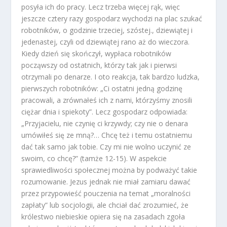
posyła ich do pracy. Lecz trzeba więcej rąk, więc
jeszcze cztery razy gospodarz wychodzi na plac szukać
robotników, o godzinie trzeciej, szóstej., dziewiątej i
jedenastej, czyli od dziewiątej rano aż do wieczora.
Kiedy dzień się skończył, wypłaca robotników
począwszy od ostatnich, którzy tak jak i pierwsi
otrzymali po denarze. I oto reakcja, tak bardzo ludzka,
pierwszych robotników: „Ci ostatni jedną godzinę
pracowali, a zrównałeś ich z nami, którzyśmy znosili
ciężar dnia i spiekoty”. Lecz gospodarz odpowiada:
„Przyjacielu, nie czynię ci krzywdy; czy nie o denara
umówiłeś się ze mną?… Chcę też i temu ostatniemu
dać tak samo jak tobie. Czy mi nie wolno uczynić ze
swoim, co chcę?” (tamże 12-15). W aspekcie
sprawiedliwości społecznej można by podważyć takie
rozumowanie. Jezus jednak nie miał zamiaru dawać
przez przypowieść pouczenia na temat „moralności
zapłaty” lub socjologii, ale chciał dać zrozumieć, że
królestwo niebieskie opiera się na zasadach zgoła