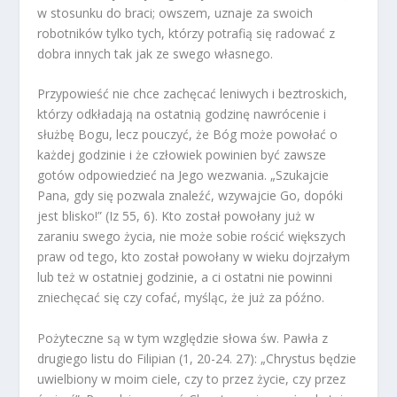
w stosunku do braci; owszem, uznaje za swoich
robotników tylko tych, którzy potrafią się radować z
dobra innych tak jak ze swego własnego.
Przypowieść nie chce zachęcać leniwych i beztroskich,
którzy odkładają na ostatnią godzinę nawrócenie i
służbę Bogu, lecz pouczyć, że Bóg może powołać o
każdej godzinie i że człowiek powinien być zawsze
gotów odpowiedzieć na Jego wezwania. „Szukajcie
Pana, gdy się pozwala znaleźć, wzywajcie Go, dopóki
jest blisko!” (Iz 55, 6). Kto został powołany już w
zaraniu swego życia, nie może sobie rościć większych
praw od tego, kto został powołany w wieku dojrzałym
lub też w ostatniej godzinie, a ci ostatni nie powinni
zniechęcać się czy cofać, myśląc, że już za późno.
Pożyteczne są w tym względzie słowa św. Pawła z
drugiego listu do Filipian (1, 20-24. 27): „Chrystus będzie
uwielbiony w moim ciele, czy to przez życie, czy przez