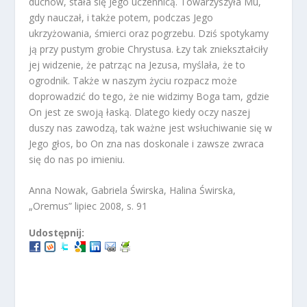
duchów, stała się Jego uczennicą. Towarzyszyła Mu,
gdy nauczał, i także potem, podczas Jego
ukrzyżowania, śmierci oraz pogrzebu. Dziś spotykamy
ją przy pustym grobie Chrystusa. Łzy tak zniekształciły
jej widzenie, że patrząc na Jezusa, myślała, że to
ogrodnik. Także w naszym życiu rozpacz może
doprowadzić do tego, że nie widzimy Boga tam, gdzie
On jest ze swoją łaską. Dlatego kiedy oczy naszej
duszy nas zawodzą, tak ważne jest wsłuchiwanie się w
Jego głos, bo On zna nas doskonale i zawsze zwraca
się do nas po imieniu.
Anna Nowak, Gabriela Świrska, Halina Świrska,
„Oremus” lipiec 2008, s. 91
Udostępnij: