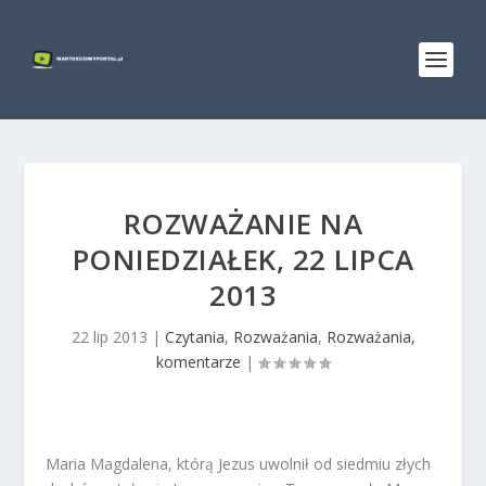
ROZWAŻANIE NA
PONIEDZIAŁEK, 22 LIPCA
2013
22 lip 2013
|
Czytania
,
Rozważania
,
Rozważania,
komentarze
|
Maria Magdalena, którą Jezus uwolnił od siedmiu złych