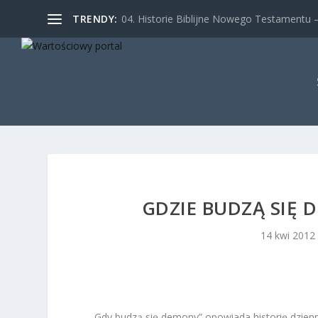
TRENDY:
04. Historie Biblijne Nowego Testamentu – 
GDZIE BUDZĄ SIĘ
14 kwi 2012
„Gdy budzą się demony” opowiada historię dzien