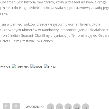
 Josemarii jest historią mężczyzny, który przeszedł niezwykła drogę
ej miłości do Boga. Miłość do Boga stała się podstawową zasadą jeg
 siłę.
isał się w pamięci widzów przede wszystkim dwoma filmami. „Pola
w Czerwonych Khmerów w Kambodży, natomiast „Misja” działalności
onić Indian Guarani. Oba filmy przyniosły Joffé nominację do Oscar
ył Złotą Palmę festiwalu w Cannes.
WSKAŹNIK: