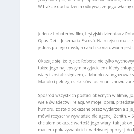
W trakcie dochodzenia odkrywa, że jego własny o
Jeden z bohaterów film, brytyjski dziennikarz Rob
Opus Dei – Josemaría Escrivá. Na miejscu ma si
jednak po jego myśli, a cała historia owiana jest 
Okazuje się, że ojciec Roberta nie tylko wychow
także jego najlepszym przyjacielem. Kiedy chłopc
wiary i został księdzem, a Manolo zaangażował 
Manolo i pełnego sekretów Josemarii znowu zaczy
Spośród wszystkich postaci obecnych w filmie, Jo
wiele świadectw i relacji. W mojej opinii, przedst
humoru, zostało pokazane przez wydarzenia z jeg
mówił reżyser w wywiadzie dla agencji Zenith. –
chciałem pokazać wartość jego wiary, tak jak on 
maniera pokazywania ich, w dziwnej opozycji do l