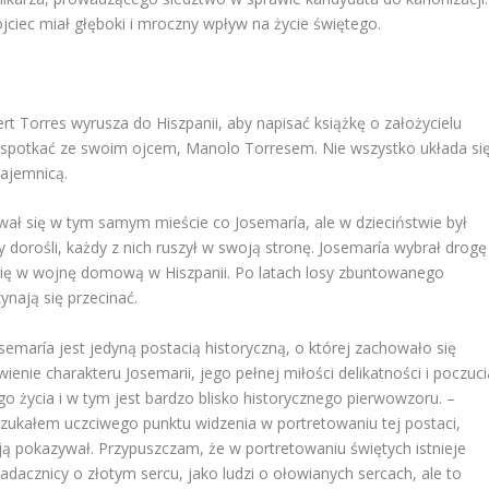
jciec miał głęboki i mroczny wpływ na życie świętego.
ert Torres wyrusza do Hiszpanii, aby napisać książkę o założycielu
ę spotkać ze swoim ojcem, Manolo Torresem. Nie wszystko układa si
tajemnicą.
ywał się w tym samym mieście co Josemaría, ale w dzieciństwie był
y dorośli, każdy z nich ruszył w swoją stronę. Josemaría wybrał drogę
się w wojnę domową w Hiszpanii. Po latach losy zbuntowanego
nają się przecinać.
semaría jest jedyną postacią historyczną, o której zachowało się
awienie charakteru Josemarii, jego pełnej miłości delikatności i poczuci
o życia i w tym jest bardzo blisko historycznego pierwowzoru. –
 Szukałem uczciwego punktu widzenia w portretowaniu tej postaci,
ją pokazywał. Przypuszczam, że w portretowaniu świętych istnieje
adacznicy o złotym sercu, jako ludzi o ołowianych sercach, ale to