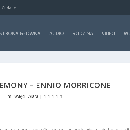
Cuda Je...
STRONA GŁÓWNA
AUDIO
RODZINA
VIDEO
WI
 DEMONY – ENNIO MORRICONE
|
Film
,
Święci
,
Wiara
|
nikarza, prowadzącego śledztwo w sprawie kandydata do kanonizacji.