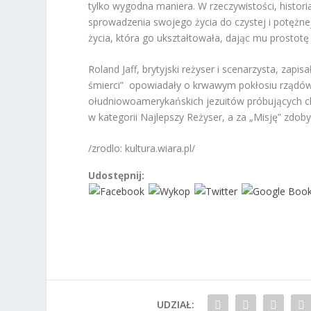
tylko wygodna maniera. W rzeczywistości, historia
sprowadzenia swojego życia do czystej i potężn
życia, która go ukształtowała, dając mu prostotę i
Roland Jaff, brytyjski reżyser i scenarzysta, zap
śmierci” opowiadały o krwawym pokłosiu rządó
ołudniowoamerykańskich jezuitów próbujących chr
w kategorii Najlepszy Reżyser, a za „Misję” zdob
/zrodlo: kultura.wiara.pl/
Udostępnij:
UDZIAŁ: