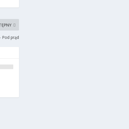
TĘPNY
– Pod prąd