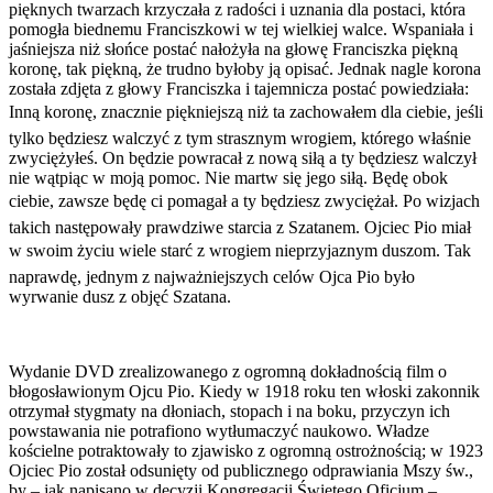
pięknych twarzach krzyczała z radości i uznania dla postaci, która
pomogła biednemu Franciszkowi w tej wielkiej walce. Wspaniała i
jaśniejsza niż słońce postać nałożyła na głowę Franciszka piękną
koronę, tak piękną, że trudno byłoby ją opisać. Jednak nagle korona
została zdjęta z głowy Franciszka i tajemnicza postać powiedziała:
Inną koronę, znacznie piękniejszą niż ta zachowałem dla ciebie, jeśli
tylko będziesz walczyć z tym strasznym wrogiem, którego właśnie
zwyciężyłeś. On będzie powracał z nową siłą a ty będziesz walczył
nie wątpiąc w moją pomoc. Nie martw się jego siłą. Będę obok
ciebie, zawsze będę ci pomagał a ty będziesz zwyciężał. Po wizjach
takich następowały prawdziwe starcia z Szatanem. Ojciec Pio miał
w swoim życiu wiele starć z wrogiem nieprzyjaznym duszom. Tak
naprawdę, jednym z najważniejszych celów Ojca Pio było
wyrwanie dusz z objęć Szatana.
Wydanie DVD zrealizowanego z ogromną dokładnością film o
błogosławionym Ojcu Pio. Kiedy w 1918 roku ten włoski zakonnik
otrzymał stygmaty na dłoniach, stopach i na boku, przyczyn ich
powstawania nie potrafiono wytłumaczyć naukowo. Władze
kościelne potraktowały to zjawisko z ogromną ostrożnością; w 1923
Ojciec Pio został odsunięty od publicznego odprawiania Mszy św.,
by – jak napisano w decyzji Kongregacji Świętego Oficjum –