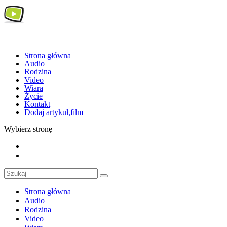
Strona główna
Audio
Rodzina
Video
Wiara
Życie
Kontakt
Dodaj artykuł,film
Wybierz stronę
Strona główna
Audio
Rodzina
Video