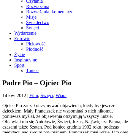
Czytania
Rozważania
Rozważania, komentarze
Misje
Świadectwo
Święci
Wydarzenie
Zdrowie
Płciowość
Płodność
Życie
Inspiracyjne
Sport
Taniec
Padre Pio – Ojciec Pio
14 kwi 2012
|
Film
,
Święci
,
Wiara
|
Ojciec Pio zaczął otrzymywać objawienia, kiedy był jeszcze
dzieckiem. Mały Franciszek nie wspominał o nich nikomu,
ponieważ myślał, że objawienia otrzymują wszyscy ludzie.
Objawiali mu się Aniołowie, Święci, Jezus, Najświętsza Panna, ale
czasami także Szatan. Pod koniec grudnia 1902 roku, podczas
medytacji nad swoim powołaniem, Franciszek miał wizję. Oto opis,