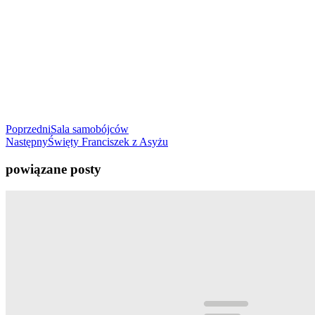
Poprzedni
Sala samobójców
Następny
Święty Franciszek z Asyżu
powiązane posty