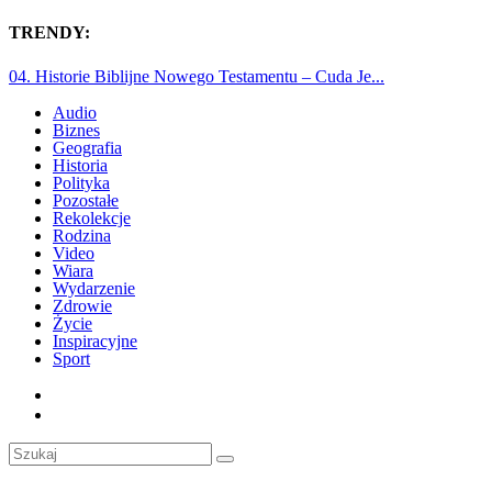
TRENDY:
04. Historie Biblijne Nowego Testamentu – Cuda Je...
Audio
Biznes
Geografia
Historia
Polityka
Pozostałe
Rekolekcje
Rodzina
Video
Wiara
Wydarzenie
Zdrowie
Życie
Inspiracyjne
Sport