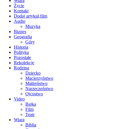
Wiara
Życie
Kontakt
Dodaj artykuł,film
Audio
Muzyka
Biznes
Geografia
Góry
Historia
Polityka
Pozostałe
Rekolekcje
Rodzina
Dziecko
Macierzyństwo
Małżeństwo
Narzeczeństwo
Ojcostwo
Video
Bajka
Film
Teatr
Wiara
Biblia