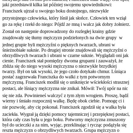
jaki przedstawił kilka lat później swojemu spowiednikowi:
Franciszek ujrzał u swojego boku dostojnego, niezwykle
przystojnego człowieka, który lśnił jak słońce. Człowiek ten wziął
go za rękę i rzekł do niego: Pójdź ze mną i walcz jak dobry żołnierz.
Został on następnie doprowadzony do rozległej krainy gdzie
znajdowały się tłumy mężczyzn podzielonych na dwie grupy  w
jednej grupie byli mężczyźni o pięknych twarzach, ubrani w
śnieżnobiałe suknie. Po drugiej stronie znajdowali się mężczyźni o
obrzydliwych twarzach i ubrani w czarne suknie. Wyglądali oni jak
cienie. Franciszek stał pomiędzy dwoma grupami i zauważył, że
zbliża się do niego wysoki mężczyzna o niezwykle brzydkiej
twarzy. Był on tak wysoki, że jego czoło dotykało chmur. Lśniąca
postać zagrzewała Franciszka do walki z tym potwornym
mężczyzną. Franciszek modlił się o uniknięcie wściekłości strasznej
postaci, ale lśniący mężczyzna nie znikał. Mówił: Twój upór na nic
się nie zda. Powinieneś walczyć z tym złym wrogiem. Proszę, bądź
wierny i śmiało rozpocznij walkę. Będę obok ciebie. Pomogę ci i
nie pozwolę, aby cię pokonał. Franciszek zgodził się a walka była
zaciekła. Wygrał ją dzięki pomocy tajemniczej i przepięknej postaci,
która cały czas była u jego boku. Potworny mężczyzna zmuszony
był do ucieczki a za nim, wyjąc, przeklinając i rycząc podążyła się
reszta mężczyzn o obrzydliwych twarzach. Grupa mężczyzn o