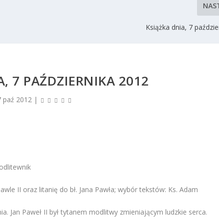
NAS
Książka dnia, 7 paździ
A, 7 PAŹDZIERNIKA 2012
7 paź 2012
|
odlitewnik
Pawle II oraz litanię do bł. Jana Pawła; wybór tekstów: Ks. Adam
a. Jan Paweł II był tytanem modlitwy zmieniającym ludzkie serca.