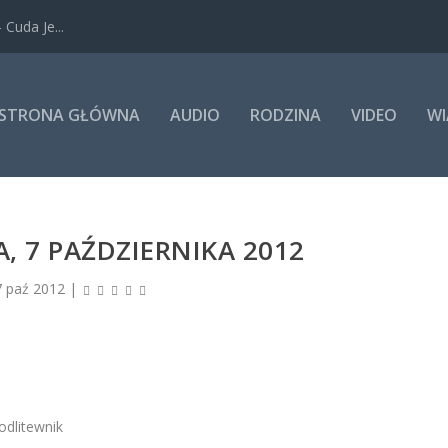
Cuda Je...
STRONA GŁÓWNA
AUDIO
RODZINA
VIDEO
WI
A, 7 PAŹDZIERNIKA 2012
7 paź 2012
|
odlitewnik