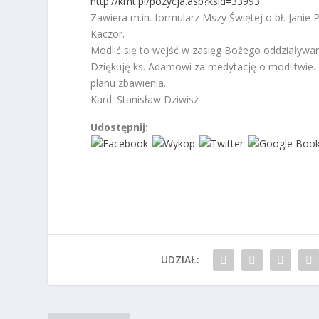
http://kmt.pl/pozycja.asp?ksid=33993
Zawiera m.in. formularz Mszy Świętej o bł. Janie 
Kaczor.
Modlić się to wejść w zasięg Bożego oddziaływani
Dziękuję ks. Adamowi za medytację o modlitwie.
planu zbawienia.
Kard. Stanisław Dziwisz
Udostępnij:
UDZIAŁ: