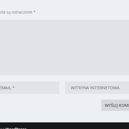
la są oznaczone
*
zez