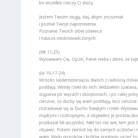
bo wszelkie rzeczy Ci służą.
Jestem Twoim sługą, daj, abym zrozumiał
i poznał Twoje napomnienia.
Poznanie Twoich słów oświeca
i naucza niedoświadczonych.
(Mt 11,25)
Wysławiam Cię, Ojcze, Panie nieba i ziemi, że ta
(Łk 10,17-24)
Wróciło siedemdziesięciu dwóch z radością mówią
poddają. Wtedy rzekł do nich: Widziałem szatan
stąpania po wężach i skorpionach, i po całej potę
cieszcie, że duchy się wam poddają, lecz cieszcie 
rozradował się w Duchu Świętym i rzekł: Wysławiam
mądrymi i roztropnymi, a objawiłeś je prostaczk
przekazał Mi wszystko. Nikt też nie wie, kim jest S
objawić. Potem zwrócił się do samych uczniów i r
wam: Wielu proroków i królów pragnęło ujrzeć to, co