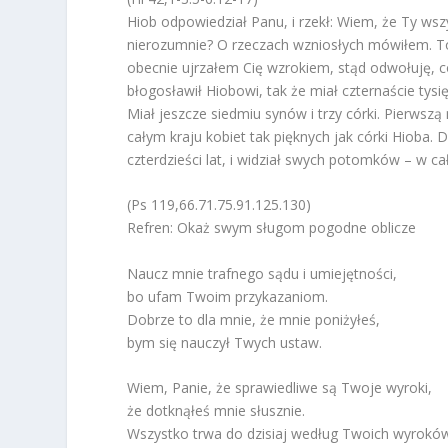
Hiob odpowiedział Panu, i rzekł: Wiem, że Ty wsz
nierozumnie? O rzeczach wzniosłych mówiłem. To
obecnie ujrzałem Cię wzrokiem, stąd odwołuję, c
błogosławił Hiobowi, tak że miał czternaście tysię
Miał jeszcze siedmiu synów i trzy córki. Pierwsz
całym kraju kobiet tak pięknych jak córki Hioba. D
czterdzieści lat, i widział swych potomków – w cał
(Ps 119,66.71.75.91.125.130)
Refren: Okaż swym sługom pogodne oblicze
Naucz mnie trafnego sądu i umiejętności,
bo ufam Twoim przykazaniom.
Dobrze to dla mnie, że mnie poniżyłeś,
bym się nauczył Twych ustaw.
Wiem, Panie, że sprawiedliwe są Twoje wyroki,
że dotknąłeś mnie słusznie.
Wszystko trwa do dzisiaj według Twoich wyrokó