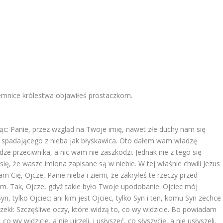
jemnice królestwa objawiłeś prostaczkom.
c: Panie, przez wzgląd na Twoje imię, nawet złe duchy nam się
a, spadającego z nieba jak błyskawica. Oto dałem wam władzę
dze przeciwnika, a nic wam nie zaszkodzi. Jednak nie z tego się
się, że wasze imiona zapisane są w niebie. W tej właśnie chwili Jezus
 Cię, Ojcze, Panie nieba i ziemi, że zakryłeś te rzeczy przed
om. Tak, Ojcze, gdyż takie było Twoje upodobanie. Ojciec mój
yn, tylko Ojciec; ani kim jest Ojciec, tylko Syn i ten, komu Syn zechce
zekł: Szczęśliwe oczy, które widzą to, co wy widzicie. Bo powiadam
 wy widzicie, a nie ujrzeli, i usłyszeć, co słyszycie, a nie usłyszeli.