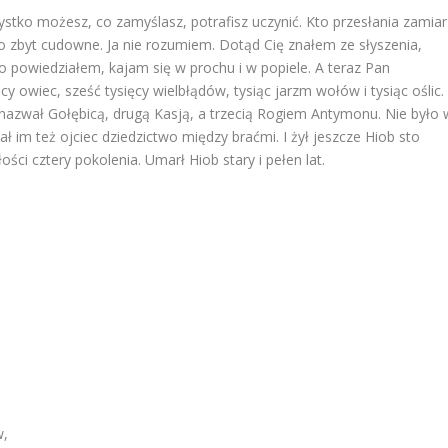
ystko możesz, co zamyślasz, potrafisz uczynić. Kto przesłania zamiar
 zbyt cudowne. Ja nie rozumiem. Dotąd Cię znałem ze słyszenia,
o powiedziałem, kajam się w prochu i w popiele. A teraz Pan
cy owiec, sześć tysięcy wielbłądów, tysiąc jarzm wołów i tysiąc oślic.
ą nazwał Gołębicą, drugą Kasją, a trzecią Rogiem Antymonu. Nie było 
ał im też ojciec dziedzictwo między braćmi. I żył jeszcze Hiob sto
ości cztery pokolenia. Umarł Hiob stary i pełen lat.
w,