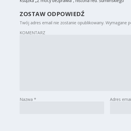
Książka „Z mocy bezprawia”, historia red. Sumlińskiego
ZOSTAW ODPOWIEDŹ
Twój adres email nie zostanie opublikowany.
Wymagane po
KOMENTARZ
Nazwa
*
Adres ema