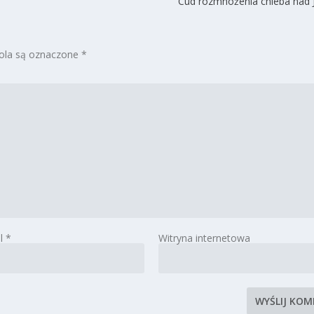
Cud rozmnożenia chleba nad
la są oznaczone
*
il
*
Witryna internetowa