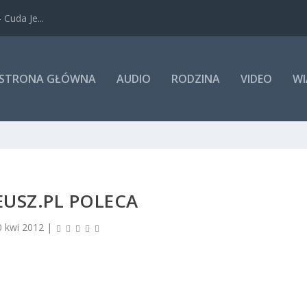
Cuda Je...
STRONA GŁÓWNA
AUDIO
RODZINA
VIDEO
WI
USZ.PL POLECA
0 kwi 2012
|