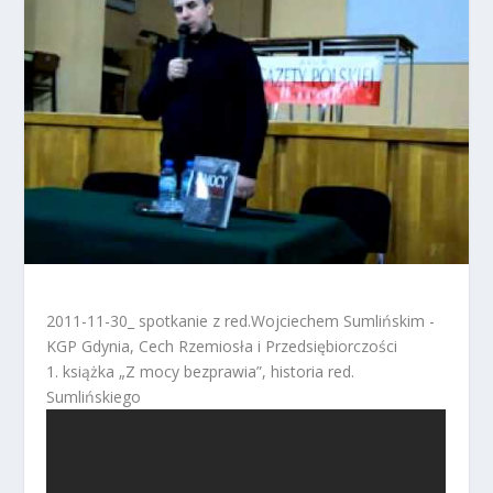
2011-11-30_ spotkanie z red.Wojciechem Sumlińskim -
KGP Gdynia, Cech Rzemiosła i Przedsiębiorczości
1. książka „Z mocy bezprawia”, historia red.
Sumlińskiego