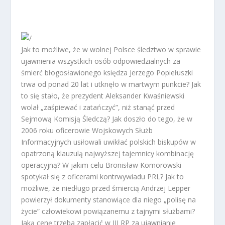
Jak to możliwe, że w wolnej Polsce śledztwo w sprawie
ujawnienia wszystkich osób odpowiedzialnych za
śmierć błogosławionego księdza Jerzego Popiełuszki
trwa od ponad 20 lat i utknęło w martwym punkcie? Jak
to się stało, że prezydent Aleksander Kwaśniewski
wolał „zaśpiewać i zatańczyć”, niż stanąć przed
Sejmową Komisją Śledczą? Jak doszło do tego, że w
2006 roku oficerowie Wojskowych Służb
Informacyjnych usiłowali uwikłać polskich biskupów w
opatrzoną klauzulą najwyższej tajemnicy kombinację
operacyjną? W jakim celu Bronisław Komorowski
spotykał się z oficerami kontrwywiadu PRL? Jak to
możliwe, że niedługo przed śmiercią Andrzej Lepper
powierzył dokumenty stanowiące dla niego „polisę na
życie” człowiekowi powiązanemu z tajnymi służbami?
Jaką cenę trzeba zapłacić w III RP za ujawnianie