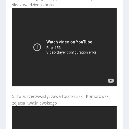
śledztwa dziennikarskie
5. świat rzeczywisty, zawartość książki, Komorowski,
zdjęcia Kwaśniewskiego