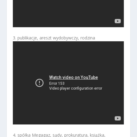
3. publikacje, areszt wydobywczy, rodzina
4. spółka Megagaz, sądy, prokuratura, książka,