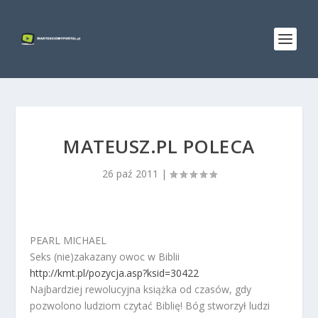
MATEUSZ.PL POLECA
26 paź 2011
|
PEARL MICHAEL
Seks (nie)zakazany owoc w Biblii
http://kmt.pl/pozycja.asp?ksid=30422
Najbardziej rewolucyjna książka od czasów, gdy
pozwolono ludziom czytać Biblię! Bóg stworzył ludzi