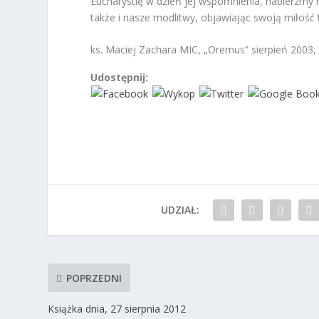
Eucharystię w dzień jej wspomnienia, nabierzmy na
także i nasze modlitwy, objawiając swoją miłość 
ks. Maciej Zachara MIC, „Oremus” sierpień 2003, 
Udostępnij:
UDZIAŁ:
POPRZEDNI
Książka dnia, 27 sierpnia 2012