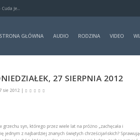
Cuda Je...
STRONA GŁÓWNA
AUDIO
RODZINA
VIDEO
WI
IEDZIAŁEK, 27 SIERPNIA 2012
7 sie 2012
|
w grzechu syn, którego przez wiele lat na próżno „zachęcała i
się jednym z najbardziej znanych świętych chrześcijańskich? Sprawują