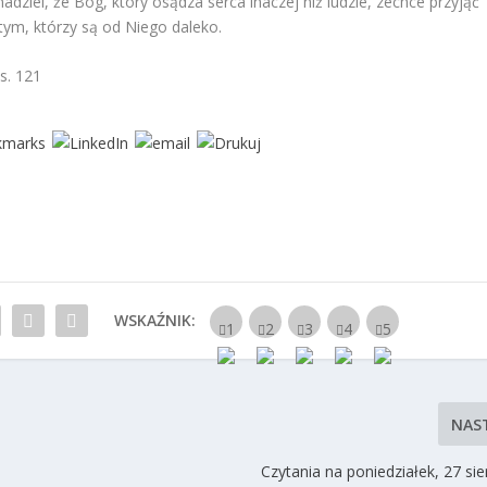
dziei, że Bóg, który osądza serca inaczej niż ludzie, zechce przyjąć
tym, którzy są od Niego daleko.
s. 121
WSKAŹNIK:
NAS
Czytania na poniedziałek, 27 si