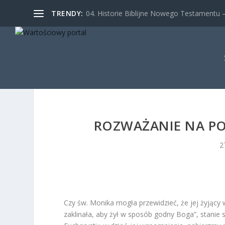
TRENDY:
04. Historie Biblijne Nowego Testamentu – 
ROZWAŻANIE NA PON
2
Czy św. Monika mogła przewidzieć, że jej żyjący 
zaklinała, aby żył w sposób godny Boga”, stanie 