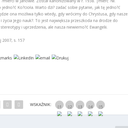
 ?mierci w Janowie. Został kanonizowany w r. 1938. |mierć ?w.
jedno?ć Ko?cioła. Warto dzi? zadać sobie pytanie, jak tę jedno?ć
ędzie ona możliwa tylko wtedy, gdy wrócimy do Chrystusa, gdy nasze
 życia Jego nauk?. To jest największa przeszkoda na drodze do
e stereotypy i uprzedzenia, ale nasza niewierno?ć Ewangelii.
 2007, s. 157
WSKAŹNIK: