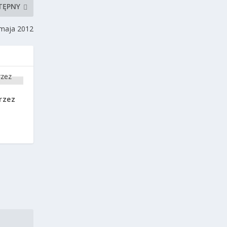
TĘPNY
 maja 2012
rzez