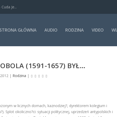
Cuda Je...
STRONA GŁÓWNA
AUDIO
RODZINA
VIDEO
WI
OBOLA (1591-1657) BYŁ…
 2012
|
Rodzina
|
ełożonym w licznych domach, kaznodziej?, dyrektorem kolegium i
. Splot okoliczno?ci: sytuacji politycznej, uprzedzeń antypolskich i