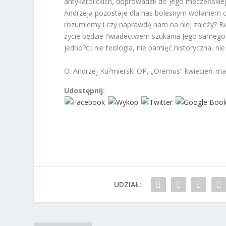
antykatolickich, doprowadził do jego męczeńskiej
Andrzeja pozostaje dla nas bolesnym wołaniem o 
rozumiemy i czy naprawdę nam na niej zależy? B
życie będzie ?wiadectwem szukania Jego samego i
jedno?ci: nie teologia, nie pamięć historyczna, ni
O. Andrzej Ku?mierski OP, „Oremus” kwiecień-maj
Udostępnij:
UDZIAŁ: