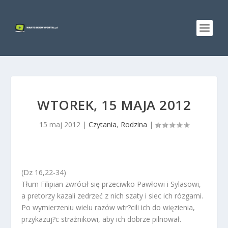
WTOREK, 15 MAJA 2012
15 maj 2012
|
Czytania
,
Rodzina
|
(Dz 16,22-34)
Tłum Filipian zwrócił się przeciwko Pawłowi i Sylasowi,
a pretorzy kazali zedrzeć z nich szaty i siec ich rózgami.
Po wymierzeniu wielu razów wtr?cili ich do więzienia,
przykazuj?c strażnikowi, aby ich dobrze pilnował.