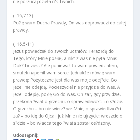
nie porzucaj dzieła r?k Twoich.
(J 16,7.13)
Po?lę wam Ducha Prawdy, On was doprowadzi do całej
prawdy.
(J 16,5-11)
Jezus powiedział do swoich uczniów: Teraz idę do
Tego, który Mnie posłał, a nikt z was nie pyta Mnie:
Dok?d idziesz? Ale ponieważ to wam powiedziałem,
smutek napełnił wam serce. Jednakże mówię wam
prawdę: Pożyteczne jest dla was moje odej?cie. Bo
jeżeli nie odejdę, Pocieszyciel nie przyjdzie do was. A
jeżeli odejdę, po?lę Go do was. On za?, gdy przyjdzie,
przekona ?wiat o grzechu, o sprawiedliwo?ci i o s?dzie.
O grzechu – bo nie wierz? we Mnie; o sprawiedliwo?ci
za? – bo idę do Ojca i już Mnie nie ujrzycie; wreszcie o
s?dzie – bo władca tego ?wiata został os?dzony.
Udostępnij: