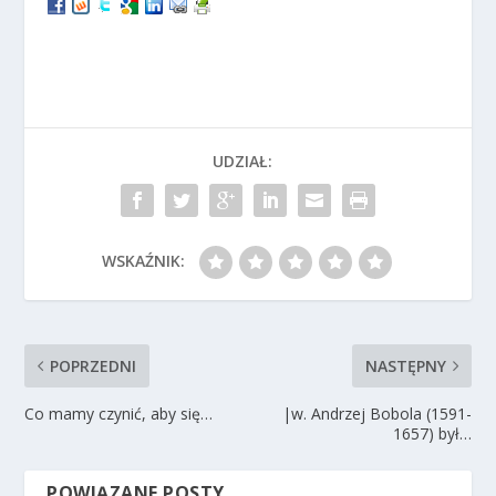
UDZIAŁ:
WSKAŹNIK:
POPRZEDNI
NASTĘPNY
Co mamy czynić, aby się…
|w. Andrzej Bobola (1591-
1657) był…
POWIĄZANE POSTY