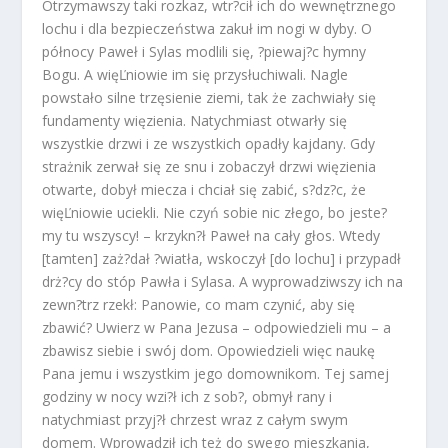
Otrzymawszy taki rozkaz, wtr?cił ich do wewnętrznego
lochu i dla bezpieczeństwa zakuł im nogi w dyby. O
północy Paweł i Sylas modlili się, ?piewaj?c hymny
Bogu. A więĽniowie im się przysłuchiwali. Nagle
powstało silne trzęsienie ziemi, tak że zachwiały się
fundamenty więzienia. Natychmiast otwarły się
wszystkie drzwi i ze wszystkich opadły kajdany. Gdy
strażnik zerwał się ze snu i zobaczył drzwi więzienia
otwarte, dobył miecza i chciał się zabić, s?dz?c, że
więĽniowie uciekli. Nie czyń sobie nic złego, bo jeste?
my tu wszyscy! – krzykn?ł Paweł na cały głos. Wtedy
[tamten] zaż?dał ?wiatła, wskoczył [do lochu] i przypadł
drż?cy do stóp Pawła i Sylasa. A wyprowadziwszy ich na
zewn?trz rzekł: Panowie, co mam czynić, aby się
zbawić? Uwierz w Pana Jezusa – odpowiedzieli mu – a
zbawisz siebie i swój dom. Opowiedzieli więc naukę
Pana jemu i wszystkim jego domownikom. Tej samej
godziny w nocy wzi?ł ich z sob?, obmył rany i
natychmiast przyj?ł chrzest wraz z całym swym
domem. Wprowadził ich też do swego mieszkania,