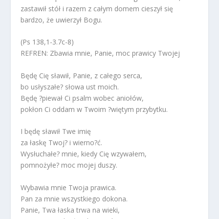
zastawił stół i razem z całym domem cieszył się
bardzo, że uwierzył Bogu.
(Ps 138,1-3.7c-8)
REFREN: Zbawia mnie, Panie, moc prawicy Twojej
Będę Cię sławił, Panie, z całego serca,
bo usłyszałe? słowa ust moich.
Będę ?piewał Ci psalm wobec aniołów,
pokłon Ci oddam w Twoim ?więtym przybytku.
I będę sławił Twe imię
za łaskę Twoj? i wierno?ć.
Wysłuchałe? mnie, kiedy Cię wzywałem,
pomnożyłe? moc mojej duszy.
Wybawia mnie Twoja prawica.
Pan za mnie wszystkiego dokona.
Panie, Twa łaska trwa na wieki,