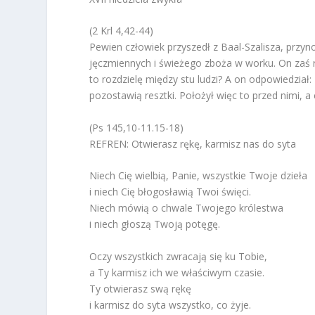
(2 Krl 4,42-44)
Pewien człowiek przyszedł z Baal-Szalisza, prz
jęczmiennych i świeżego zboża w worku. On zaś ro
to rozdzielę między stu ludzi? A on odpowiedział:
pozostawią resztki. Położył więc to przed nimi, a 
(Ps 145,10-11.15-18)
REFREN: Otwierasz rękę, karmisz nas do syta
Niech Cię wielbią, Panie, wszystkie Twoje dzieła
i niech Cię błogosławią Twoi święci.
Niech mówią o chwale Twojego królestwa
i niech głoszą Twoją potęgę.
Oczy wszystkich zwracają się ku Tobie,
a Ty karmisz ich we właściwym czasie.
Ty otwierasz swą rękę
i karmisz do syta wszystko, co żyje.