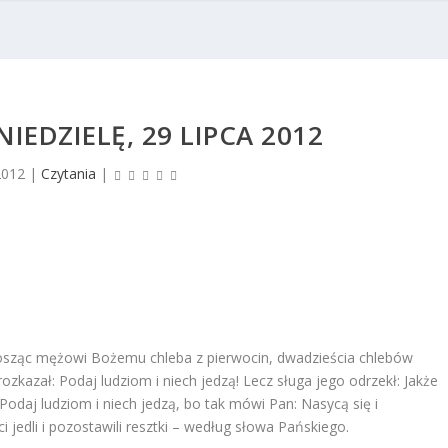
IEDZIELĘ, 29 LIPCA 2012
2012
|
Czytania
|
ynosząc mężowi Bożemu chleba z pierwocin, dwadzieścia chlebów
zkazał: Podaj ludziom i niech jedzą! Lecz sługa jego odrzekł: Jakże
 Podaj ludziom i niech jedzą, bo tak mówi Pan: Nasycą się i
ci jedli i pozostawili resztki – według słowa Pańskiego.