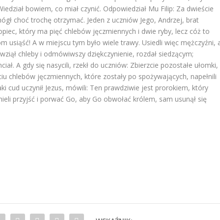
 Wiedział bowiem, co miał czynić. Odpowiedział Mu Filip: Za dwieście
ógł choć trochę otrzymać. Jeden z uczniów Jego, Andrzej, brat
opiec, który ma pięć chlebów jęczmiennych i dwie ryby, lecz cóż to
iom usiąść! A w miejscu tym było wiele trawy. Usiedli więc mężczyźni, 
ęc wziął chleby i odmówiwszy dziękczynienie, rozdał siedzącym;
hciał. A gdy się nasycili, rzekł do uczniów: Zbierzcie pozostałe ułomki,
ięciu chlebów jęczmiennych, które zostały po spożywających, napełnili
aki cud uczynił Jezus, mówili: Ten prawdziwie jest prorokiem, który
 mieli przyjść i porwać Go, aby Go obwołać królem, sam usunął się