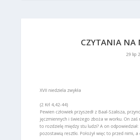
CZYTANIA NA N
29 lip 
XVII niedziela zwykła
(2 Krl 4,42-44)
Pewien człowiek przyszedł z Baal-Szalisza, prz
jęczmiennych i świeżego zboża w worku. On zaś ro
to rozdzielę między stu ludzi? A on odpowiedział:
pozostawią resztki. Położył więc to przed nimi, a 