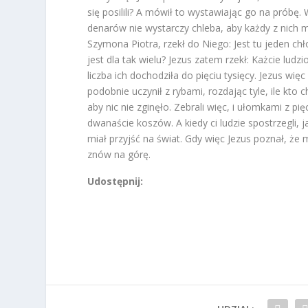
się posilili? A mówił to wystawiając go na próbę.
denarów nie wystarczy chleba, aby każdy z nich m
Szymona Piotra, rzekł do Niego: Jest tu jeden chł
jest dla tak wielu? Jezus zatem rzekł: Każcie ludz
liczba ich dochodziła do pięciu tysięcy. Jezus wi
podobnie uczynił z rybami, rozdając tyle, ile kto c
aby nic nie zginęło. Zebrali więc, i ułomkami z p
dwanaście koszów. A kiedy ci ludzie spostrzegli, j
miał przyjść na świat. Gdy więc Jezus poznał, że
znów na górę.
Udostępnij: