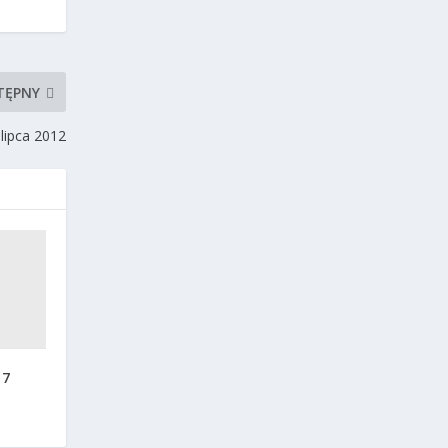
TĘPNY
 lipca 2012
17