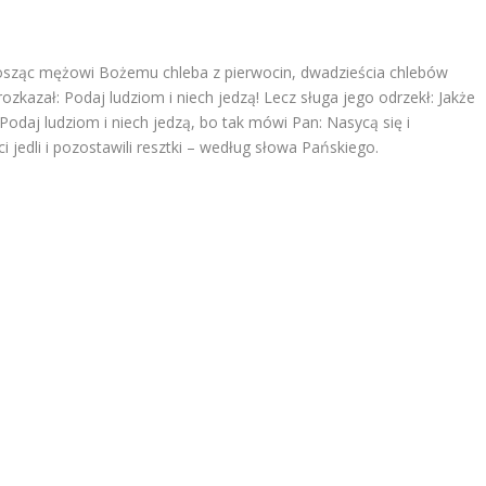
ynosząc mężowi Bożemu chleba z pierwocin, dwadzieścia chlebów
zkazał: Podaj ludziom i niech jedzą! Lecz sługa jego odrzekł: Jakże
 Podaj ludziom i niech jedzą, bo tak mówi Pan: Nasycą się i
ci jedli i pozostawili resztki – według słowa Pańskiego.