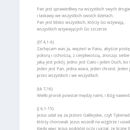
Pan jest sprawiedliwy na wszystkich swych droga
i łaskawy we wszystkich swoich dziełach.
Pan jest blisko wszystkich, którzy Go wzywają,
wszystkich wzywających Go szczerze.
(Ef 4,1-6)
Zachęcam was ja, więzień w Panu, abyście postę
pokorą i cichością, z cierpliwością, znosząc sieb
jaką jest pokój. Jedno jest Ciało i jeden Duch, b
Jeden jest Pan, jedna wiara, jeden chrzest. Jeden j
przez wszystkich i we wszystkich.
(Łk 7,16)
Wielki prorok powstał między nami, i Bóg nawiedz
(J 6,1-15)
Jezus udał się za Jezioro Galilejskie, czyli Tyberia
którzy chorowali. Jezus wszedł na wzgórze i usiad
Kiedy więc Jezus podniósł oczy i ujrzał, że liczne