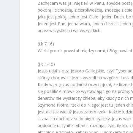
Zachęcam was ja, więzień w Panu, abyście postę
pokorą i cichością, z cierpliwością, znosząc sieb
jaką jest pokój. Jedno jest Ciało i jeden Duch, b
Jeden jest Pan, jedna wiara, jeden chrzest. Jeden j
przez wszystkich i we wszystkich.
(Łk 7,16)
Wielki prorok powstał między nami, i Bóg nawiedz
(J 6,1-15)
Jezus udał się za Jezioro Galilejskie, czyli Tyberia
którzy chorowali. Jezus wszedł na wzgórze i usiad
Kiedy więc Jezus podniósł oczy i ujrzał, że liczne
się posilili? A mówił to wystawiając go na próbę.
denarów nie wystarczy chleba, aby każdy z nich m
Szymona Piotra, rzekł do Niego: Jest tu jeden chł
jest dla tak wielu? Jezus zatem rzekł: Każcie ludz
liczba ich dochodziła do pięciu tysięcy. Jezus wi
podobnie uczynił z rybami, rozdając tyle, ile kto c
aby nic nie zginęło. Zebrali więc, i ułomkami z p