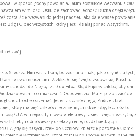
powali w sposób godny powołania, jakim zostaliście wezwani, z całą
ie nawzajem w miłości. Usiłujcie zachować jedność Ducha dzięki więzi,
o też zostaliście wezwani do jednej nadziei, jaką daje wasze powołanie
est Bóg i Ojciec wszystkich, który [jest i działa] ponad wszystkimi,
ił lud swój.
dzkie. Szedł za Nim wielki tłum, bo widziano znaki, jakie czynił dla tych,
ł tam ze swoimi uczniami. A zbliżało się święto żydowskie, Pascha.
 tłumy schodzą do Niego, rzekł do Filipa: Skąd kupimy chleba, aby oni
 Wiedział bowiem, co miał czynić. Odpowiedział Mu Filip: Za dwieście
ógł choć trochę otrzymać. Jeden z uczniów Jego, Andrzej, brat
opiec, który ma pięć chlebów jęczmiennych i dwie ryby, lecz cóż to
iom usiąść! A w miejscu tym było wiele trawy. Usiedli więc mężczyźni, 
ęc wziął chleby i odmówiwszy dziękczynienie, rozdał siedzącym;
hciał. A gdy się nasycili, rzekł do uczniów: Zbierzcie pozostałe ułomki,
ięciu chlebów jęczmiennych, które zostały po spożywających, napełnili