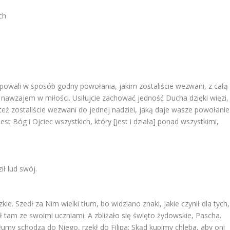
ch
powali w sposób godny powołania, jakim zostaliście wezwani, z całą
ie nawzajem w miłości. Usiłujcie zachować jedność Ducha dzięki więzi,
o też zostaliście wezwani do jednej nadziei, jaką daje wasze powołanie
est Bóg i Ojciec wszystkich, który [jest i działa] ponad wszystkimi,
ił lud swój.
dzkie. Szedł za Nim wielki tłum, bo widziano znaki, jakie czynił dla tych,
ł tam ze swoimi uczniami. A zbliżało się święto żydowskie, Pascha.
 tłumy schodzą do Niego, rzekł do Filipa: Skąd kupimy chleba, aby oni