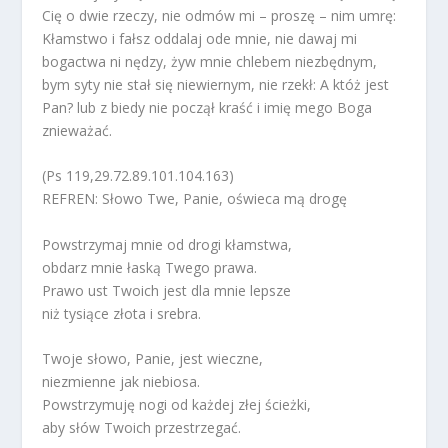
Cię o dwie rzeczy, nie odmów mi – proszę – nim umrę:
Kłamstwo i fałsz oddalaj ode mnie, nie dawaj mi
bogactwa ni nędzy, żyw mnie chlebem niezbędnym,
bym syty nie stał się niewiernym, nie rzekł: A któż jest
Pan? lub z biedy nie począł kraść i imię mego Boga
znieważać.
(Ps 119,29.72.89.101.104.163)
REFREN: Słowo Twe, Panie, oświeca mą drogę
Powstrzymaj mnie od drogi kłamstwa,
obdarz mnie łaską Twego prawa.
Prawo ust Twoich jest dla mnie lepsze
niż tysiące złota i srebra.
Twoje słowo, Panie, jest wieczne,
niezmienne jak niebiosa.
Powstrzymuję nogi od każdej złej ścieżki,
aby słów Twoich przestrzegać.