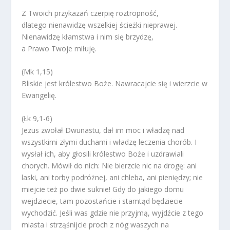
Z Twoich przykazań czerpię roztropność,
dlatego nienawidzę wszelkiej ścieżki nieprawej.
Nienawidzę kłamstwa i nim się brzydzę,
a Prawo Twoje miłuję.
(Mk 1,15)
Bliskie jest królestwo Boże. Nawracajcie się i wierzcie w
Ewangelię.
(Łk 9,1-6)
Jezus zwołał Dwunastu, dał im moc i władzę nad
wszystkimi złymi duchami i władzę leczenia chorób. I
wysłał ich, aby głosili królestwo Boże i uzdrawiali
chorych. Mówił do nich: Nie bierzcie nic na drogę: ani
laski, ani torby podróżnej, ani chleba, ani pieniędzy; nie
miejcie też po dwie suknie! Gdy do jakiego domu
wejdziecie, tam pozostańcie i stamtąd będziecie
wychodzić. Jeśli was gdzie nie przyjmą, wyjdźcie z tego
miasta i strząśnijcie proch z nóg waszych na