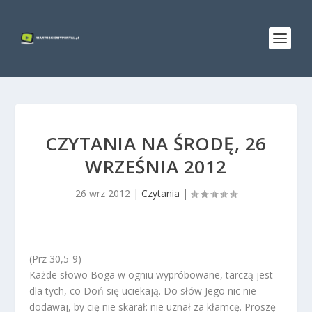
CZYTANIA NA ŚRODĘ, 26
WRZEŚNIA 2012
26 wrz 2012
|
Czytania
|
(Prz 30,5-9)
Każde słowo Boga w ogniu wypróbowane, tarczą jest
dla tych, co Doń się uciekają. Do słów Jego nic nie
dodawaj, by cię nie skarał: nie uznał za kłamcę. Proszę