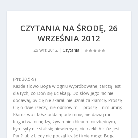
CZYTANIA NA ŚRODĘ, 26
WRZEŚNIA 2012
26 wrz 2012
|
Czytania
|
(Prz 30,5-9)
Każde słowo Boga w ogniu wypróbowane, tarczą jest
dla tych, co Doń się uciekają. Do słów Jego nic nie
dodawaj, by cię nie skarał: nie uznał za kłamcę. Proszę
Cię o dwie rzeczy, nie odmów mi – proszę – nim umrę:
Kłamstwo i fałsz oddalaj ode mnie, nie dawaj mi
bogactwa ni nędzy, żyw mnie chlebem niezbędnym,
bym syty nie stał się niewiernym, nie rzekł: A któż jest
Pan? lub z biedy nie począł kraść i imię mego Boga