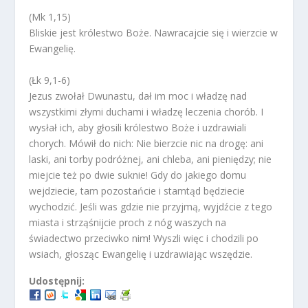
(Mk 1,15)
Bliskie jest królestwo Boże. Nawracajcie się i wierzcie w
Ewangelię.
(Łk 9,1-6)
Jezus zwołał Dwunastu, dał im moc i władzę nad
wszystkimi złymi duchami i władzę leczenia chorób. I
wysłał ich, aby głosili królestwo Boże i uzdrawiali
chorych. Mówił do nich: Nie bierzcie nic na drogę: ani
laski, ani torby podróżnej, ani chleba, ani pieniędzy; nie
miejcie też po dwie suknie! Gdy do jakiego domu
wejdziecie, tam pozostańcie i stamtąd będziecie
wychodzić. Jeśli was gdzie nie przyjmą, wyjdźcie z tego
miasta i strząśnijcie proch z nóg waszych na
świadectwo przeciwko nim! Wyszli więc i chodzili po
wsiach, głosząc Ewangelię i uzdrawiając wszędzie.
Udostępnij: