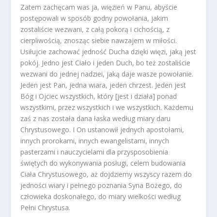
Zatem zachęcam was ja, więzień w Panu, abyście
postępowali w sposób godny powołania, jakim
zostaliście wezwani, z całą pokorą i cichością, z
cierpliwością, znosząc siebie nawzajem w miłości.
Usiłujcie zachować jedność Ducha dzięki więzi, jaką jest
pokój. Jedno jest Ciało i jeden Duch, bo też zostaliście
wezwani do jednej nadziei, jaką daje wasze powołanie.
Jeden jest Pan, jedna wiara, jeden chrzest. Jeden jest
Bóg i Ojciec wszystkich, który [jest i działa] ponad
wszystkimi, przez wszystkich i we wszystkich. Każdemu
zaś z nas została dana łaska według miary daru
Chrystusowego. I On ustanowił jednych apostołami,
innych prorokami, innych ewangelistami, innych
pasterzami i nauczycielami dla przysposobienia
świętych do wykonywania posługi, celem budowania
Ciała Chrystusowego, aż dojdziemy wszyscy razem do
jedności wiary i pełnego poznania Syna Bożego, do
człowieka doskonałego, do miary wielkości według
Pełni Chrystusa.