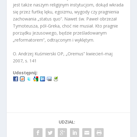
jest także naszym religijnym instytucjom, dokąd wkrada
się przez furtkę lęku, egoizmu, wygody czy pragnienia
zachowania „status quo”. Nawet św. Paweł obrzezał
Tymoteusza, pół-Greka, choć nie musiał. Kto pragnie
porządku Jezusowego, będzie prześladowanym
„reformatorem”, odtrąconym i wyklętym.
O. Andrzej Kuśmierski OP, „Oremus” kwiecień-maj
2007, s. 141
Udostępnij:
UDZIAŁ: