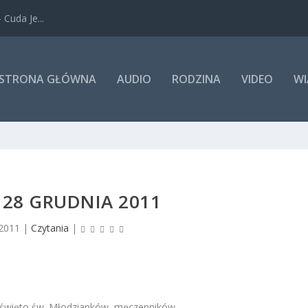
Cuda Je...
STRONA GŁÓWNA
AUDIO
RODZINA
VIDEO
WI
 28 GRUDNIA 2011
 2011
|
Czytania
|
 święto św. Młodzianków, męczenników