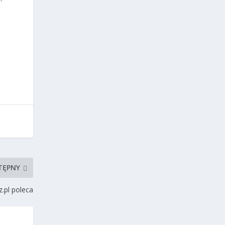
TĘPNY
.pl poleca