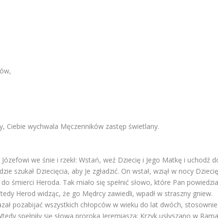
ków,
my, Ciebie wychwala Męczenników zastęp świetlany.
 Józefowi we śnie i rzekł: Wstań, weź Dziecię i Jego Matkę i uchodź d
ie szukał Dziecięcia, aby Je zgładzić. On wstał, wziął w nocy Dzieci
ż do śmierci Heroda. Tak miało się spełnić słowo, które Pan powiedzia
edy Herod widząc, że go Mędrcy zawiedli, wpadł w straszny gniew.
kazał pozabijać wszystkich chłopców w wieku do lat dwóch, stosownie
tedy spełniły się słowa proroka Jeremiasza: Krzyk usłyszano w Rama