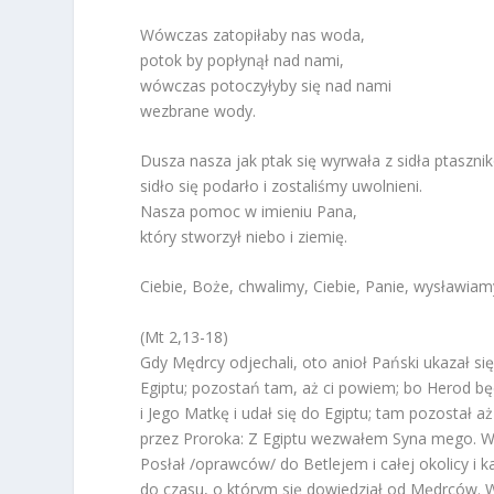
Wówczas zatopiłaby nas woda,
potok by popłynął nad nami,
wówczas potoczyłyby się nad nami
wezbrane wody.
Dusza nasza jak ptak się wyrwała z sidła ptaszni
sidło się podarło i zostaliśmy uwolnieni.
Nasza pomoc w imieniu Pana,
który stworzył niebo i ziemię.
Ciebie, Boże, chwalimy, Ciebie, Panie, wysławia
(Mt 2,13-18)
Gdy Mędrcy odjechali, oto anioł Pański ukazał się
Egiptu; pozostań tam, aż ci powiem; bo Herod będz
i Jego Matkę i udał się do Egiptu; tam pozostał a
przez Proroka: Z Egiptu wezwałem Syna mego. Wt
Posłał /oprawców/ do Betlejem i całej okolicy i 
do czasu, o którym się dowiedział od Mędrców. W