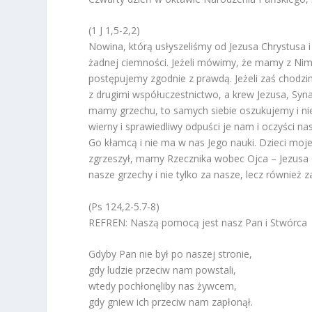
(1 J 1,5-2,2)
Nowina, którą usłyszeliśmy od Jezusa Chrystusa i
żadnej ciemności. Jeżeli mówimy, że mamy z Nim
postępujemy zgodnie z prawdą. Jeżeli zaś chodzi
z drugimi współuczestnictwo, a krew Jezusa, Syna
mamy grzechu, to samych siebie oszukujemy i ni
wierny i sprawiedliwy odpuści je nam i oczyści na
Go kłamcą i nie ma w nas Jego nauki. Dzieci moje,
zgrzeszył, mamy Rzecznika wobec Ojca – Jezusa 
nasze grzechy i nie tylko za nasze, lecz również 
(Ps 124,2-5.7-8)
REFREN: Naszą pomocą jest nasz Pan i Stwórca
Gdyby Pan nie był po naszej stronie,
gdy ludzie przeciw nam powstali,
wtedy pochłonęliby nas żywcem,
gdy gniew ich przeciw nam zapłonął.