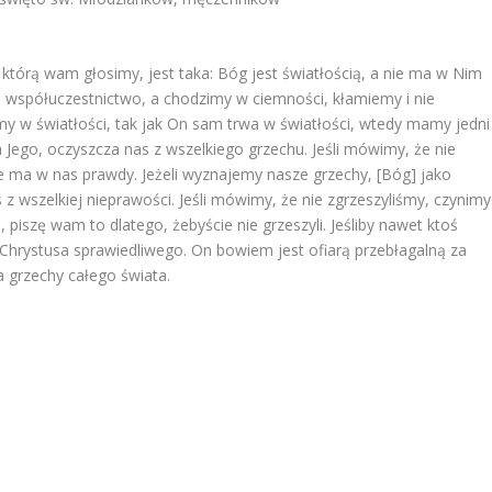
 którą wam głosimy, jest taka: Bóg jest światłością, a nie ma w Nim
 współuczestnictwo, a chodzimy w ciemności, kłamiemy i nie
my w światłości, tak jak On sam trwa w światłości, wtedy mamy jedni
 Jego, oczyszcza nas z wszelkiego grzechu. Jeśli mówimy, że nie
e ma w nas prawdy. Jeżeli wyznajemy nasze grzechy, [Bóg] jako
s z wszelkiej nieprawości. Jeśli mówimy, że nie zgrzeszyliśmy, czynimy
 piszę wam to dlatego, żebyście nie grzeszyli. Jeśliby nawet ktoś
Chrystusa sprawiedliwego. On bowiem jest ofiarą przebłagalną za
za grzechy całego świata.