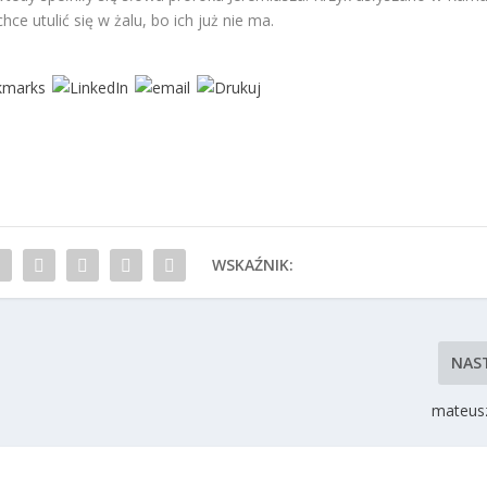
chce utulić się w żalu, bo ich już nie ma.
WSKAŹNIK:
NAS
mateusz